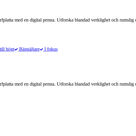
surfplatta med en digital penna. Utforska blandad verklighet och rumsli
till högt
Bästsäljare
I fokus
surfplatta med en digital penna. Utforska blandad verklighet och rumsli