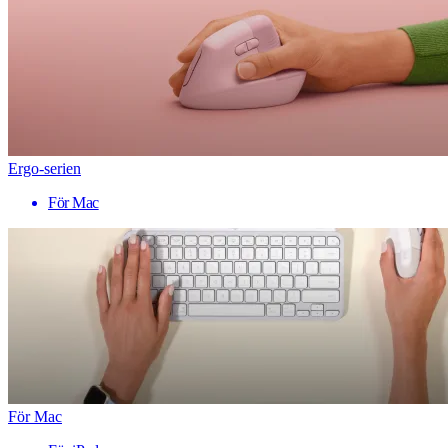
Ergo-serien
För Mac
För Mac