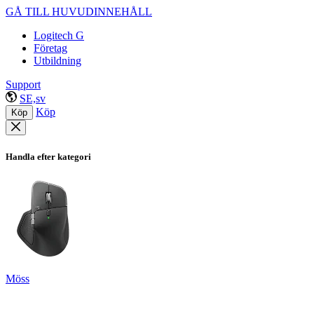
GÅ TILL HUVUDINNEHÅLL
Logitech G
Företag
Utbildning
Support
SE,sv
Köp
Köp
Handla efter kategori
Möss