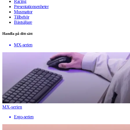
Racing
Presentationsenheter
Musmattor
Tillbehör
Bästsäljare
Handla på ditt sätt
MX-serien
MX-serien
Ergo-serien