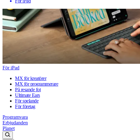
För iPad
För iPad
MX för kreatörer
MX för programmerare
På resande fot
Ultimate Ears
För spelande
För företag
Programvara
Erbjudanden
Planet