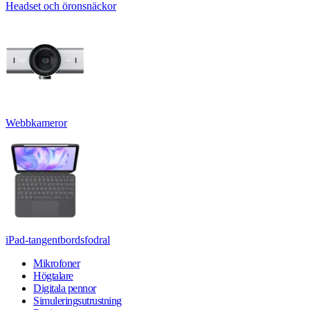
Headset och öronsnäckor
Webbkameror
iPad-tangentbordsfodral
Mikrofoner
Högtalare
Digitala pennor
Simuleringsutrustning