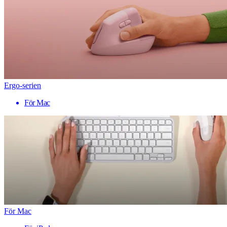
Ergo-serien
För Mac
För Mac