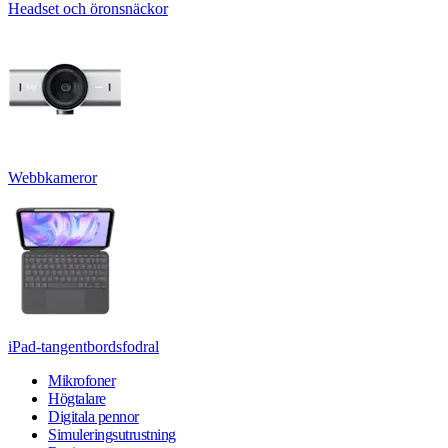
Headset och öronsnäckor
Webbkameror
iPad-tangentbordsfodral
Mikrofoner
Högtalare
Digitala pennor
Simuleringsutrustning