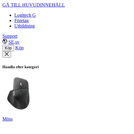
GÅ TILL HUVUDINNEHÅLL
Logitech G
Företag
Utbildning
Support
SE,sv
Köp
Köp
Handla efter kategori
Möss