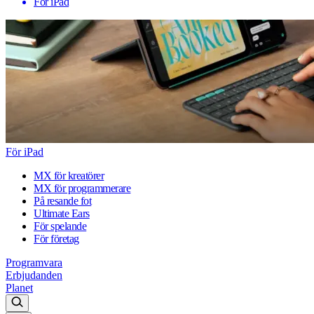
För iPad
För iPad
MX för kreatörer
MX för programmerare
På resande fot
Ultimate Ears
För spelande
För företag
Programvara
Erbjudanden
Planet