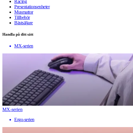
Racing
Presentationsenheter
Musmattor
Tillbehör
Bästsäljare
Handla på ditt sätt
MX-serien
MX-serien
Ergo-serien