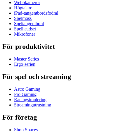
Webbkameror
Högtalare
iPad-tangentbordsfodral
Spelmöss
Speltangentbord
Spelheadset
Mikrofoner
För produktivitet
Master Series
Ergo-serien
För spel och streaming
Astro Gaming
Pro Gaming
Racingsimulering
Streamingutrustning
För företag
Shop Spaces