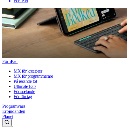
För iPad
För iPad
MX för kreatörer
MX för programmerare
På resande fot
Ultimate Ears
För spelande
För företag
Programvara
Erbjudanden
Planet