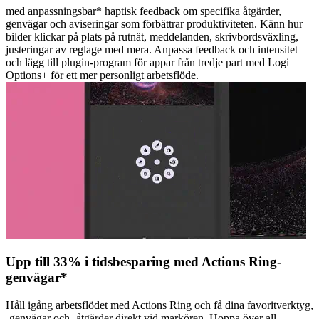
med anpassningsbar* haptisk feedback om specifika åtgärder,
genvägar och aviseringar som förbättrar produktiviteten. Känn hur
bilder klickar på plats på rutnät, meddelanden, skrivbordsväxling,
justeringar av reglage med mera. Anpassa feedback och intensitet
och lägg till plugin-program för appar från tredje part med Logi
Options+ för ett mer personligt arbetsflöde.
Upp till 33% i tidsbesparing med Actions Ring-
genvägar*
Håll igång arbetsflödet med Actions Ring och få dina favoritverktyg,
-genvägar och -åtgärder direkt vid markören. Hoppa över all