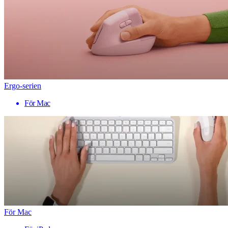
Ergo-serien
För Mac
För Mac