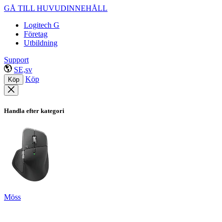
GÅ TILL HUVUDINNEHÅLL
Logitech G
Företag
Utbildning
Support
SE,sv
Köp
Köp
Handla efter kategori
Möss