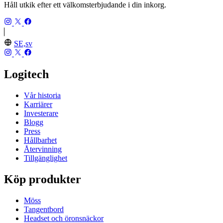
Håll utkik efter ett välkomsterbjudande i din inkorg.
SE,sv
Logitech
Vår historia
Karriärer
Investerare
Blogg
Press
Hållbarhet
Återvinning
Tillgänglighet
Köp produkter
Möss
Tangentbord
Headset och öronsnäckor