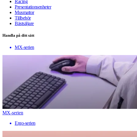
Racing
Presentationsenheter
Musmattor
Tillbehör
Bästsäljare
Handla på ditt sätt
MX-serien
MX-serien
Ergo-serien