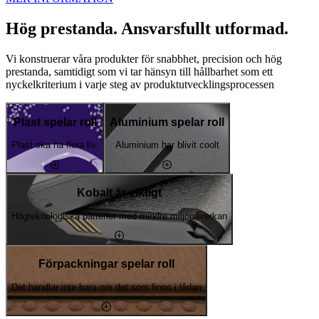
Hög prestanda. Ansvarsfullt utformad.
Vi konstruerar våra produkter för snabbhet, precision och hög
prestanda, samtidigt som vi tar hänsyn till hållbarhet som ett
nyckelkriterium i varje steg av produktutvecklingsprocessen
Plast spelar roll
Aluminium spelar roll
Plast ska ha flera liv.
Aluminium har blivit coolt
Kobalt är viktigt
Högteknologiska batterier med mindre miljöpåverkan
Förpackningar spelar roll
Det handlar inte bara om det som finns i lådan