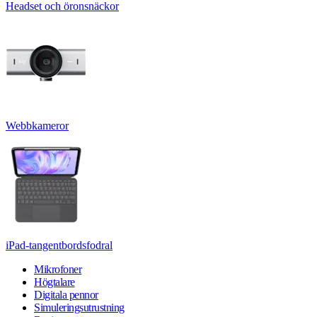
Headset och öronsnäckor
Webbkameror
iPad-tangentbordsfodral
Mikrofoner
Högtalare
Digitala pennor
Simuleringsutrustning