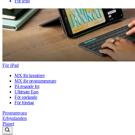
För iPad
För iPad
MX för kreatörer
MX för programmerare
På resande fot
Ultimate Ears
För spelande
För företag
Programvara
Erbjudanden
Planet