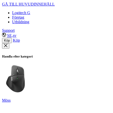
GÅ TILL HUVUDINNEHÅLL
Logitech G
Företag
Utbildning
Support
SE,sv
Köp
Köp
Handla efter kategori
Möss