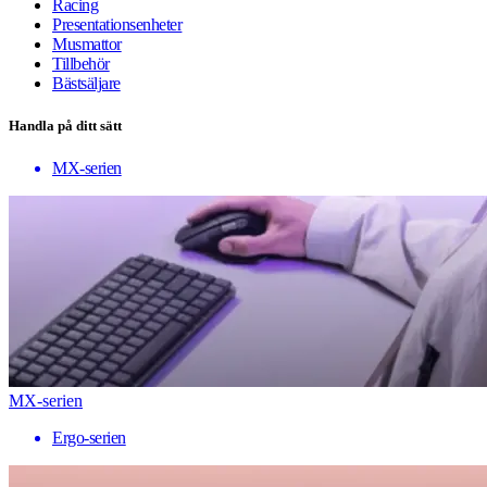
Racing
Presentationsenheter
Musmattor
Tillbehör
Bästsäljare
Handla på ditt sätt
MX-serien
MX-serien
Ergo-serien