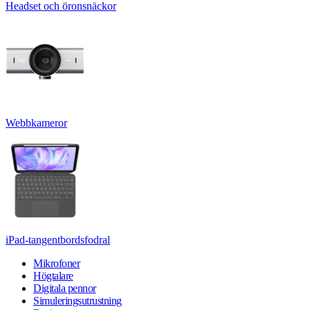
Headset och öronsnäckor
Webbkameror
iPad-tangentbordsfodral
Mikrofoner
Högtalare
Digitala pennor
Simuleringsutrustning