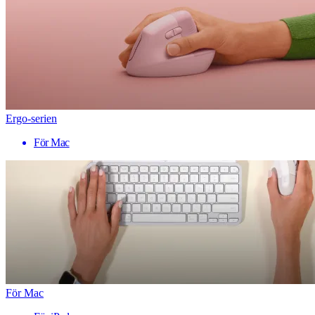
Ergo-serien
För Mac
För Mac