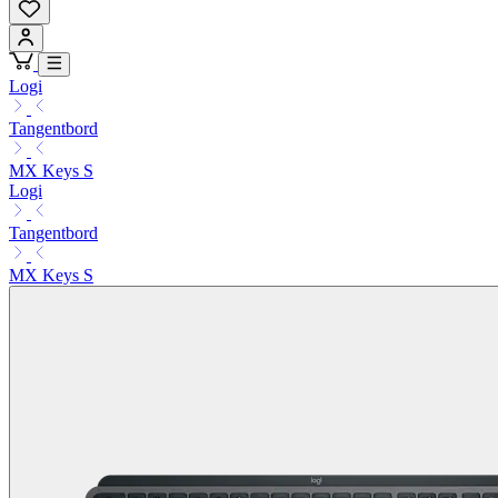
Logi
Tangentbord
MX Keys S
Logi
Tangentbord
MX Keys S