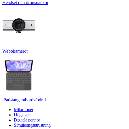
Headset och öronsnäckor
Webbkameror
iPad-tangentbordsfodral
Mikrofoner
Högtalare
Digitala pennor
Simuleringsutrustning