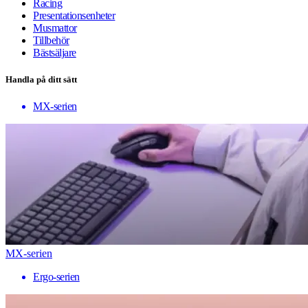
Racing
Presentationsenheter
Musmattor
Tillbehör
Bästsäljare
Handla på ditt sätt
MX-serien
MX-serien
Ergo-serien