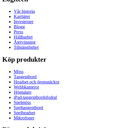
Vår historia
Karriärer
Investerare
Blogg
Press
Hållbarhet
Återvinning
Tillgänglighet
Köp produkter
Möss
Tangentbord
Headset och öronsnäckor
Webbkameror
Högtalare
iPad-tangentbordsfodral
Spelmöss
Speltangentbord
Spelheadset
Mikrofoner