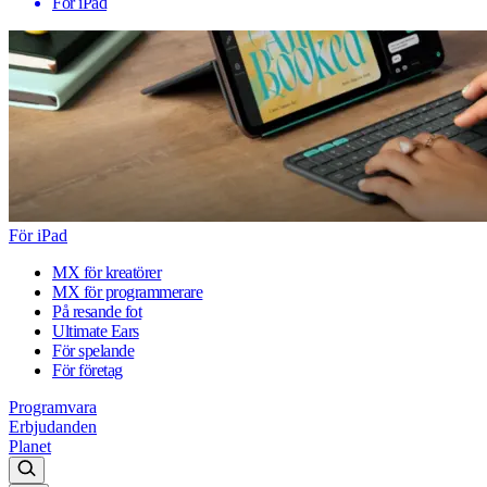
För iPad
För iPad
MX för kreatörer
MX för programmerare
På resande fot
Ultimate Ears
För spelande
För företag
Programvara
Erbjudanden
Planet