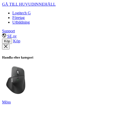
GÅ TILL HUVUDINNEHÅLL
Logitech G
Företag
Utbildning
Support
SE,sv
Köp
Köp
Handla efter kategori
Möss