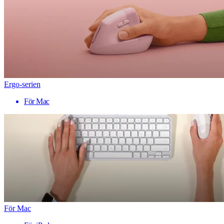
Ergo-serien
För Mac
För Mac