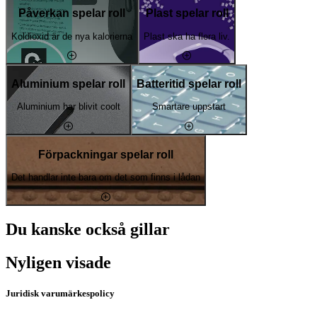
Påverkan spelar roll
Plast spelar roll
Koldioxid är de nya kalorierna
Plast ska ha flera liv.
Aluminium spelar roll
Batteritid spelar roll
Aluminium har blivit coolt
Smartare uppstart
Förpackningar spelar roll
Det handlar inte bara om det som finns i lådan
Du kanske också gillar
Nyligen visade
Juridisk varumärkespolicy