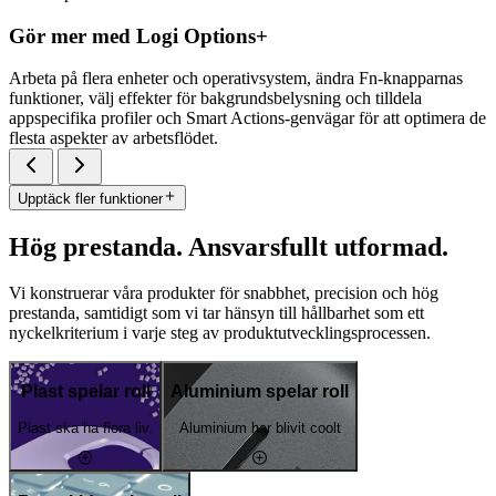
Gör mer med Logi Options+
Arbeta på flera enheter och operativsystem, ändra Fn-knapparnas
funktioner, välj effekter för bakgrundsbelysning och tilldela
appspecifika profiler och Smart Actions-genvägar för att optimera de
flesta aspekter av arbetsflödet.
Upptäck fler funktioner
Hög prestanda. Ansvarsfullt utformad.
Vi konstruerar våra produkter för snabbhet, precision och hög
prestanda, samtidigt som vi tar hänsyn till hållbarhet som ett
nyckelkriterium i varje steg av produktutvecklingsprocessen.
Plast spelar roll
Aluminium spelar roll
Plast ska ha flera liv.
Aluminium har blivit coolt