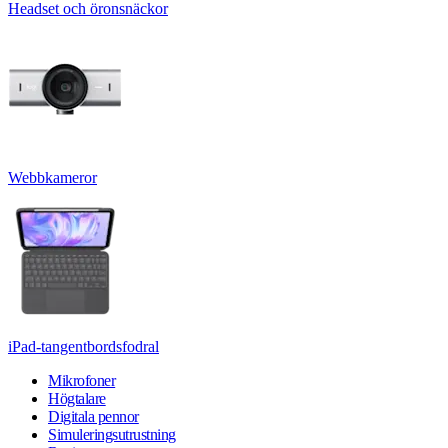
Headset och öronsnäckor
Webbkameror
iPad-tangentbordsfodral
Mikrofoner
Högtalare
Digitala pennor
Simuleringsutrustning