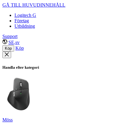
GÅ TILL HUVUDINNEHÅLL
Logitech G
Företag
Utbildning
Support
SE,sv
Köp
Köp
Handla efter kategori
Möss