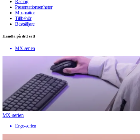
Racing
Presentationsenheter
Musmattor
Tillbehör
Bästsäljare
Handla på ditt sätt
MX-serien
MX-serien
Ergo-serien