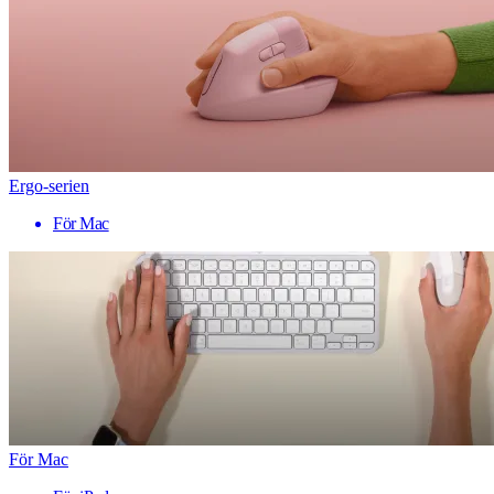
Ergo-serien
För Mac
För Mac