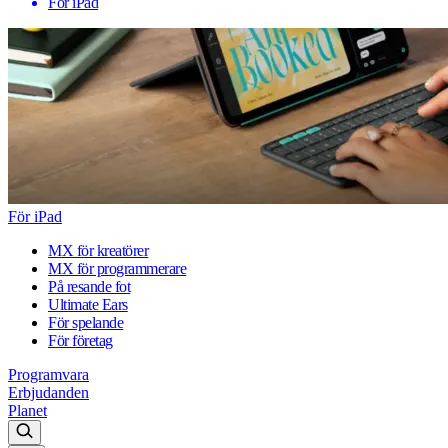
För iPad
För iPad
MX för kreatörer
MX för programmerare
På resande fot
Ultimate Ears
För spelande
För företag
Programvara
Erbjudanden
Planet