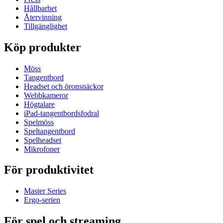
Hållbarhet
Återvinning
Tillgänglighet
Köp produkter
Möss
Tangentbord
Headset och öronsnäckor
Webbkameror
Högtalare
iPad-tangentbordsfodral
Spelmöss
Speltangentbord
Spelheadset
Mikrofoner
För produktivitet
Master Series
Ergo-serien
För spel och streaming