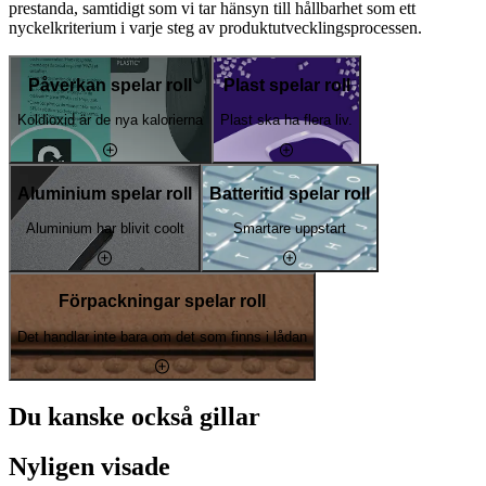
prestanda, samtidigt som vi tar hänsyn till hållbarhet som ett
nyckelkriterium i varje steg av produktutvecklingsprocessen.
Påverkan spelar roll
Plast spelar roll
Koldioxid är de nya kalorierna
Plast ska ha flera liv.
Aluminium spelar roll
Batteritid spelar roll
Aluminium har blivit coolt
Smartare uppstart
Förpackningar spelar roll
Det handlar inte bara om det som finns i lådan
Du kanske också gillar
Nyligen visade