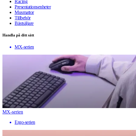
Racing
Presentationsenheter
Musmattor
Tillbehör
Bästsäljare
Handla på ditt sätt
MX-serien
MX-serien
Ergo-serien