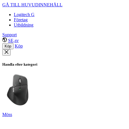
GÅ TILL HUVUDINNEHÅLL
Logitech G
Företag
Utbildning
Support
SE,sv
Köp
Köp
Handla efter kategori
Möss