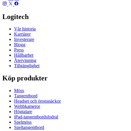
Logitech
Vår historia
Karriärer
Investerare
Blogg
Press
Hållbarhet
Återvinning
Tillgänglighet
Köp produkter
Möss
Tangentbord
Headset och öronsnäckor
Webbkameror
Högtalare
iPad-tangentbordsfodral
Spelmöss
Speltangentbord