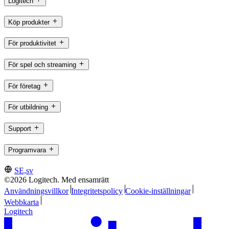
Logitech
Köp produkter
För produktivitet
För spel och streaming
För företag
För utbildning
Support
Programvara
SE,sv
©2026 Logitech. Med ensamrätt
Användningsvillkor
Integritetspolicy
Cookie-inställningar
Webbkarta
Logitech