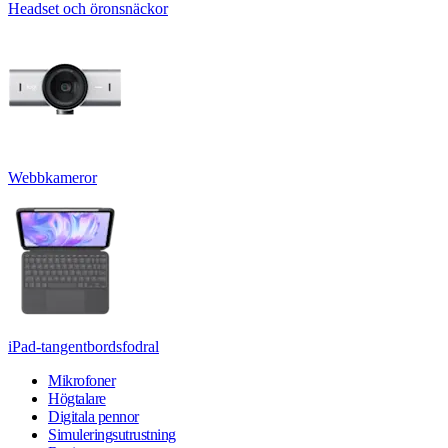
Headset och öronsnäckor
Webbkameror
iPad-tangentbordsfodral
Mikrofoner
Högtalare
Digitala pennor
Simuleringsutrustning