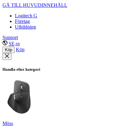
GÅ TILL HUVUDINNEHÅLL
Logitech G
Företag
Utbildning
Support
SE,sv
Köp
Köp
Handla efter kategori
Möss