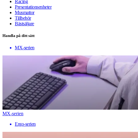
Racing
Presentationsenheter
Musmattor
Tillbehör
Bästsäljare
Handla på ditt sätt
MX-serien
MX-serien
Ergo-serien