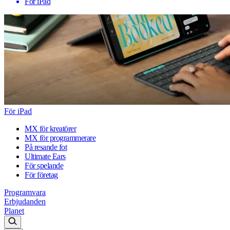
För iPad
För iPad
MX för kreatörer
MX för programmerare
På resande fot
Ultimate Ears
För spelande
För företag
Programvara
Erbjudanden
Planet