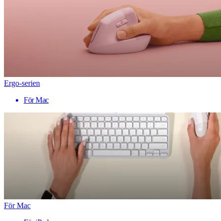
Ergo-serien
För Mac
För Mac