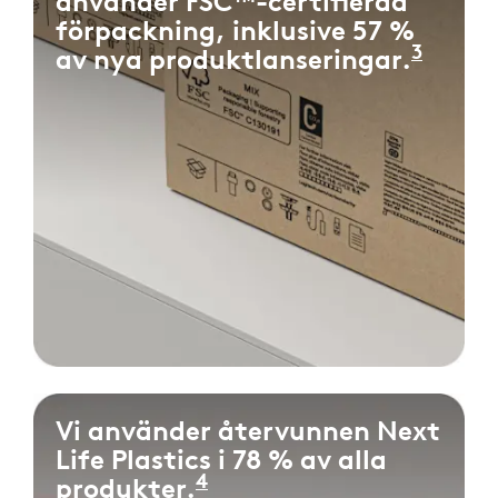
använder FSC™-certifierad
förpackning, inklusive 57 %
3
av nya produktlanseringar.
Mätt 
Vi använder återvunnen Next
Life Plastics i 78 % av alla
4
produkter.
Mätt som procentandel