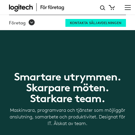
ARBETETS
NYA
Företag
KONTAKTA SÄLJAVDELNINGEN
LOGIK
Smartare utrymmen.
Skarpare möten.
Starkare team.
Maskinvara, programvara och tjänster som möjliggör
anslutning, samarbete och produktivitet. Designat för
IT. Älskat av team.