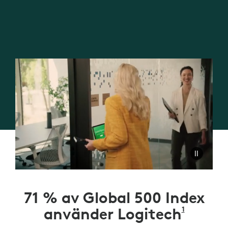
71 % av Global 500 Index
1
använder Logitech
KÄLLA: D