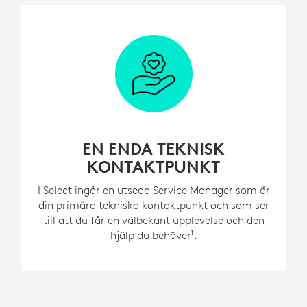
EN ENDA TEKNISK
KONTAKTPUNKT
I Select ingår en utsedd Service Manager som är
din primära tekniska kontaktpunkt och som ser
till att du får en välbekant upplevelse och den
1
hjälp du behöver
För kunder med fler ä
.