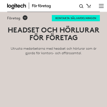
HEADSET
OCH
Företag
KONTAKTA SÄLJAVDELNINGEN
HÖRLURAR
HEADSET OCH HÖRLURAR
FÖR
FÖR FÖRETAG
FÖRETAG
Utrusta medarbetarna med headset och hörlurar som är
gjorda för kontors- och affärssamtal.