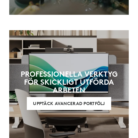
PROFESSIONELLA VERKTYG
FÖR SKICKLIGT UTFÖRDA
ARBETEN
UPPTÄCK AVANCERAD PORTFÖLJ