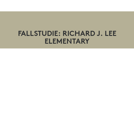
FALLSTUDIE: RICHARD J. LEE
ELEMENTARY
Upptäck hur lärare på en högklassig Apple School,
Richard J. Lee Elementary, utnyttjade Logitechs
verktyg för att förbättra iPad-baserad inlärning med
sina elever i årskurs 2 och 3, av vilka många har
engelska som andraspråk.
LÄS FALLSTUDIE