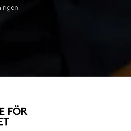
dningen
E FÖR
ET