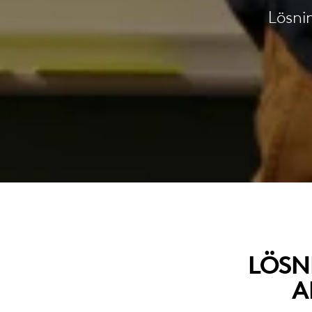
Lösnin
LÖSN
A