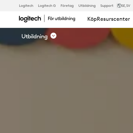
LOGITECH
Logitech
Logitech G
Företag
Utbildning
Support
SE
,SV
Köp
Resurscenter
EDUCATION
Utbildning
–
LÖSNINGAR
FÖR
GRUND-