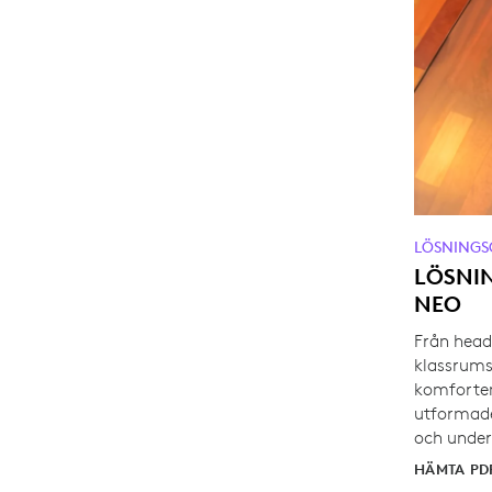
LÖSNINGS
LÖSNI
NEO
Från head
klassrums
komforten
utformade
och unde
HÄMTA PD