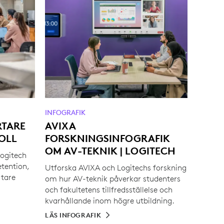
INFOGRAFIK
RTARE
AVIXA
OLL
FORSKNINGSINFOGRAFIK
OM AV-TEKNIK | LOGITECH
Logitech
etention,
Utforska AVIXA och Logitechs forskning
rtare
om hur AV-teknik påverkar studenters
.
och fakultetens tillfredsställelse och
kvarhållande inom högre utbildning.
LÄS INFOGRAFIK