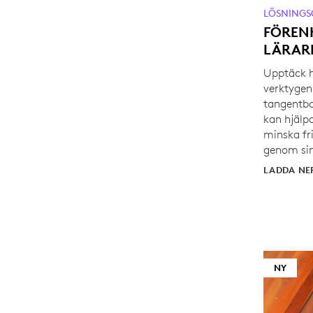
LÖSNINGS
FÖREN
LÄRAR
Upptäck h
verktygen
tangentbor
kan hjälp
minska fr
genom sin
LADDA NE
NY