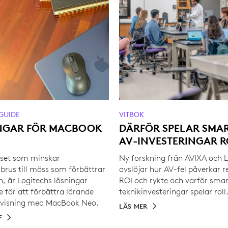
GUIDE
VITBOK
NGAR FÖR MACBOOK
DÄRFÖR SPELAR SMA
AV-INVESTERINGAR R
set som minskar
Ny forskning från AVIXA och 
brus till möss som förbättrar
avslöjar hur AV-fel påverkar r
, är Logitechs lösningar
ROI och rykte och varför sma
 för att förbättra lärande
teknikinvesteringar spelar roll
rvisning med MacBook Neo.
LÄS MER
F