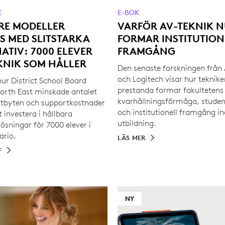
E
E-BOK
RE MODELLER
VARFÖR AV-TEKNIK 
S MED SLITSTARKA
FORMAR INSTITUTION
ATIV: 7000 ELEVER
FRAMGÅNG
KNIK SOM HÅLLER
Den senaste forskningen från
och Logitech visar hur teknike
ur District School Board
prestanda formar fakultetens
orth East minskade antalet
kvarhållningsförmåga, studen
utbyten och supportkostnader
och institutionell framgång 
 investera i hållbara
utbildning.
ösningar för 7000 elever i
ario.
LÄS MER
F
NY