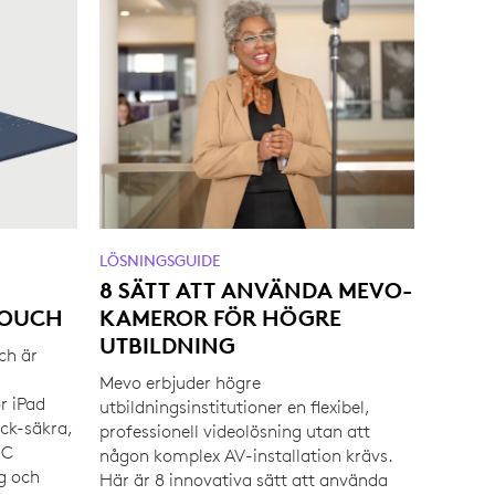
LÖSNINGSGUIDE
8 SÄTT ATT ANVÄNDA MEVO-
TOUCH
KAMEROR FÖR HÖGRE
UTBILDNING
ch är
Mevo erbjuder högre
r iPad
utbildningsinstitutioner en flexibel,
ock-säkra,
professionell videolösning utan att
-C
någon komplex AV-installation krävs.
g och
Här är 8 innovativa sätt att använda