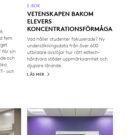
E-BOK
VETENSKAPEN BAKOM
ELEVERS
KONCENTRATIONSFÖRMÅGA
MA
id fem
Vad håller studenter fokuserade? Ny
yget
undersökningsdata från över 600
 för sin
utbildare avslöjar hur rätt edtech-
nde och
hårdvara stöder uppmärksamhet och
 öka
djupare lärande.
IT- och
LÄS MER