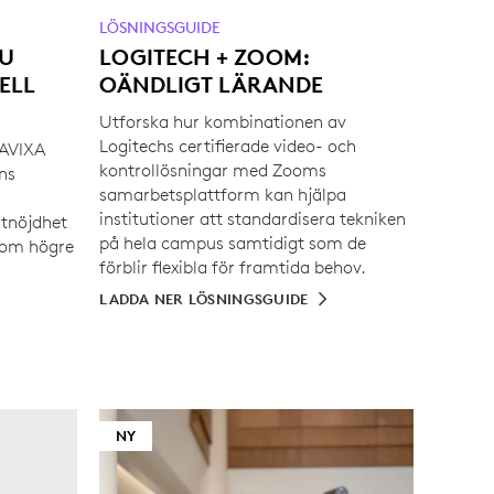
LÖSNINGSGUIDE
NU
LOGITECH + ZOOM:
ELL
OÄNDLIGT LÄRANDE
Utforska hur kombinationen av
Logitechs certifierade video- och
 AVIXA
kontrollösningar med Zooms
ns
samarbetsplattform kan hjälpa
institutioner att standardisera tekniken
tnöjdhet
på hela campus samtidigt som de
inom högre
förblir flexibla för framtida behov.
LADDA NER LÖSNINGSGUIDE
NY