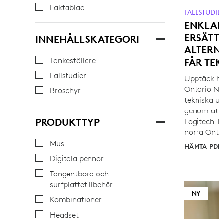
Faktablad
FALLSTUDI
ENKLA
ERSÄTT
INNEHÅLLSKATEGORI
ALTERN
Tankeställare
FÅR TE
Fallstudier
Upptäck h
Ontario N
Broschyr
tekniska 
genom att
PRODUKTTYP
Logitech-l
norra Ont
Mus
HÄMTA PD
Digitala pennor
Tangentbord och
surfplattetillbehör
NY
Kombinationer
Headset