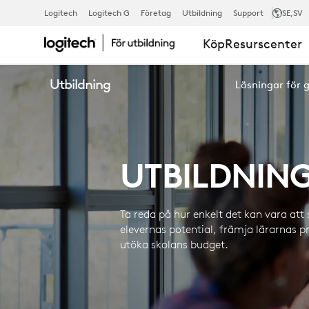
UTBILDNING
Logitech
Logitech G
Företag
Utbildning
Support
SE
,SV
Köp
Resurscenter
Utbildning
Lösningar för 
UTBILDNIN
Ta reda på hur enkelt det kan vara att 
elevernas potential, främja lärarnas p
utöka skolans budget.