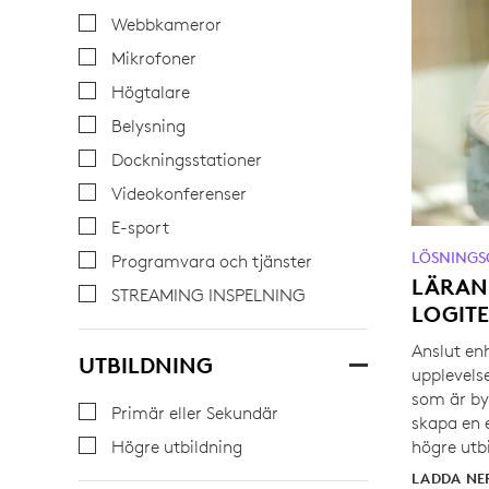
Webbkameror
Mikrofoner
Högtalare
Belysning
Dockningsstationer
Videokonferenser
E-sport
LÖSNINGS
Programvara och tjänster
LÄRAN
STREAMING INSPELNING
LOGITE
Anslut en
UTBILDNING
upplevels
som är by
Primär eller Sekundär
skapa en 
Högre utbildning
högre utb
LADDA NE