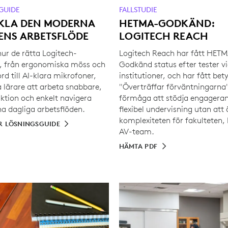
GUIDE
FALLSTUDIE
KLA DEN MODERNA
HETMA-GODKÄND:
ENS ARBETSFLÖDE
LOGITECH REACH
ur de rätta Logitech-
Logitech Reach har fått HET
, från ergonomiska möss och
Godkänd status efter tester v
d till AI-klara mikrofoner,
institutioner, och har fått bet
a lärare att arbeta snabbare,
"Överträffar förväntningarna"
iktion och enkelt navigera
förmåga att stödja engagera
a dagliga arbetsflöden.
flexibel undervisning utan att
komplexiteten för fakulteten, 
R LÖSNINGSGUIDE
AV-team.
HÄMTA PDF