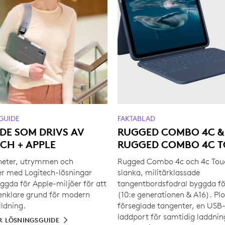
GUIDE
FAKTABLAD
DE SOM DRIVS AV
RUGGED COMBO 4C &
CH + APPLE
RUGGED COMBO 4C 
heter, utrymmen och
Rugged Combo 4c och 4c Tou
er med Logitech-lösningar
slanka, militärklassade
ggda för Apple-miljöer för att
tangentbordsfodral byggda fö
enklare grund för modern
(10:e generationen & A16). Pl
ildning.
förseglade tangenter, en USB
laddport för samtidig laddnin
R LÖSNINGSGUIDE