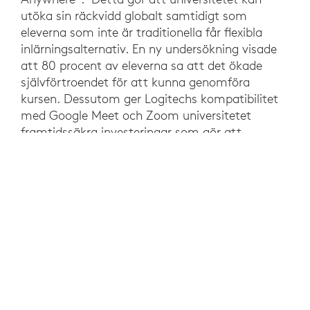
utöka sin räckvidd globalt samtidigt som
eleverna som inte är traditionella får flexibla
inlärningsalternativ. En ny undersökning visade
att 80 procent av eleverna sa att det ökade
självförtroendet för att kunna genomföra
kursen. Dessutom ger Logitechs kompatibilitet
med Google Meet och Zoom universitetet
framtidssäkra investeringar som gör att
utbildare kan använda sina föredragna
programvaror för videosamarbete. På
universitetsnivå har behoven av en
hybridarbetsstyrka tillgodosetts samtidigt som
standardiserade lokaler minskat kostnader och
IT-stödkraven.