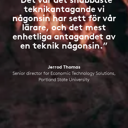
teknikantagande vi
någonsin har sett för vår
lärare, och det mest
enhetliga antagandet av
en teknik någonsin.”
Jerrod Thomas
Senior director for Economic Technology Solutions,
Portland State University