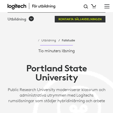
PORTLAND
STATE
Utbildning
KONTAKTA SÄLJAVDELNINGEN
UNIVERSITY
Utbildning
Fallstudie
Tio minuters läsning
Portland State
University
Public Research University moderniserar klassrum och
administrativa utrymmen med Logitechs
rumslösningar som stödjer hybridinlärning och arbete