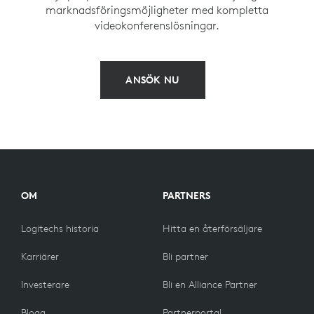
marknadsföringsmöjligheter med kompletta
videokonferenslösningar.
ANSÖK NU
OM
PARTNERS
Logitechs historia
Hitta en återförsäljare
Karriärer
Bli partner
Investerare
Bli en Alliance Partner
Blogg
Partnerportal