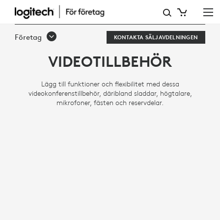
TILLBEHÖR
TILL
Företag
KONTAKTA SÄLJAVDELNINGEN
VIDEOKONFERENSER
VIDEOTILLBEHÖR
Lägg till funktioner och flexibilitet med dessa
videokonferenstillbehör, däribland sladdar, högtalare,
mikrofoner, fästen och reservdelar.