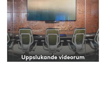
Uppslukande videorum
I rum som är designade för videokonferenser gör
möbelutformningen och kameraplaceringen att
deltagarna i rummet syns och fångas bättre.
UTFORSKA