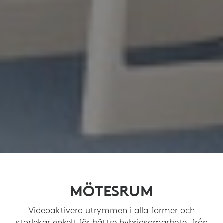
MÖTESRUM
Videoaktivera utrymmen i alla former och
storlekar enkelt för bättre hybridsamarbete, från