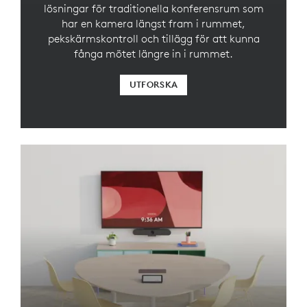
lösningar för traditionella konferensrum som
har en kamera längst fram i rummet,
pekskärmskontroll och tillägg för att kunna
fånga mötet längre in i rummet.
UTFORSKA