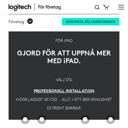
INSTALLATION
MED
Företag
KONTAKTA SÄLJAVDELNINGEN
IPAD
PRO
FÖR iPAD
GJORD FÖR ATT UPPNÅ MER
MED
iPAD
.
VÄLJ STIL
PROFESSIONELL INSTALLATION
HÖGKLASSIGT SKYDD
ALLT-I-ETT-BEKVÄMLIGHET
EXTREMT BÄRBAR