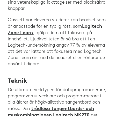
sina vetenskapliga iakttagelser med plocksäkra
knappar.
Oavsett var eleverna studerar kan headset som
Logitech
är anpassade för en tydlig röst, som
Zone Learn
, hjälpa dem att fokusera på
innehållet. Ljudkvaliteten är så bra att i en
Logitech-undersökning angav 77 % av eleverna
att det var lättare att fokusera med Logitech
Zone Learn än med de headset eller hörlurar de
använt tidigare.
Teknik
De ultimata verktygen för dataprogrammerare,
programvaruutvecklare och programmerare i
alla åldrar är högkvalitativa tangentbord och
trådlösa tangentbords- och
möss. Den
muskombinationen Logitech MK270
ger