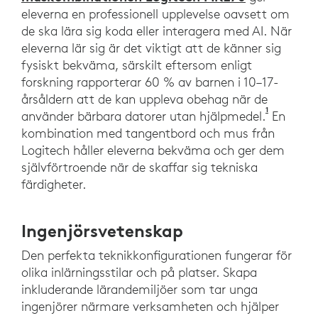
eleverna en professionell upplevelse oavsett om
de ska lära sig koda eller interagera med AI. När
eleverna lär sig är det viktigt att de känner sig
fysiskt bekväma, särskilt eftersom enligt
forskning rapporterar 60 % av barnen i 10–17-
årsåldern att de kan uppleva obehag när de
1
Harris, C.
använder bärbara datorer utan hjälpmedel.
En
kombination med tangentbord och mus från
Logitech håller eleverna bekväma och ger dem
självförtroende när de skaffar sig tekniska
färdigheter.
Ingenjörsvetenskap
Den perfekta teknikkonfigurationen fungerar för
olika inlärningsstilar och på platser. Skapa
inkluderande lärandemiljöer som tar unga
ingenjörer närmare verksamheten och hjälper