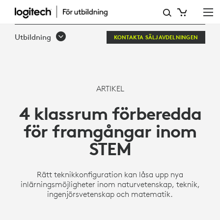
4
KLASSRUM
Utbildning
KONTAKTA SÄLJAVDELNINGEN
FÖRBEREDDA
FÖR
FRAMGÅNGAR
ARTIKEL
INOM
4 klassrum förberedda
STEM
för framgångar inom
STEM
Rätt teknikkonfiguration kan låsa upp nya
inlärningsmöjligheter inom naturvetenskap, teknik,
ingenjörsvetenskap och matematik.