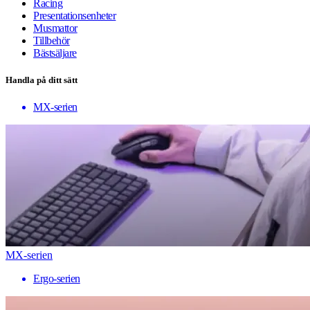
Racing
Presentationsenheter
Musmattor
Tillbehör
Bästsäljare
Handla på ditt sätt
MX-serien
MX-serien
Ergo-serien