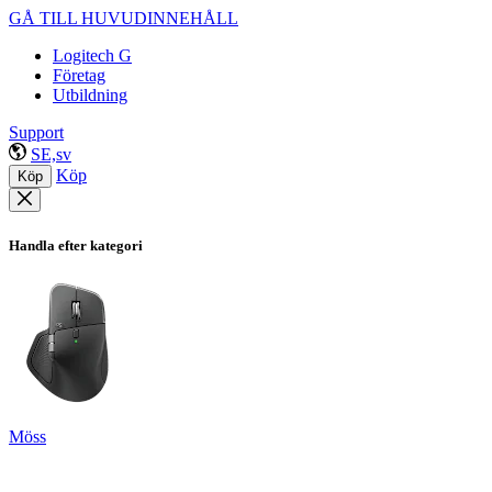
GÅ TILL HUVUDINNEHÅLL
Logitech G
Företag
Utbildning
Support
SE,sv
Köp
Köp
Handla efter kategori
Möss