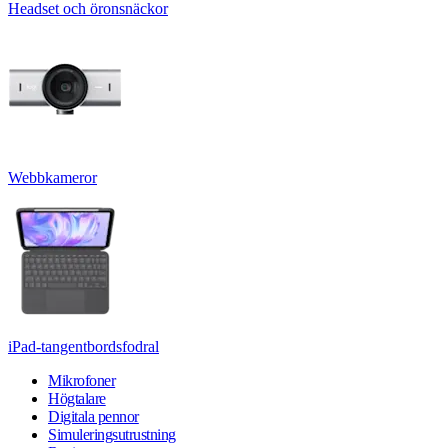
Headset och öronsnäckor
Webbkameror
iPad-tangentbordsfodral
Mikrofoner
Högtalare
Digitala pennor
Simuleringsutrustning