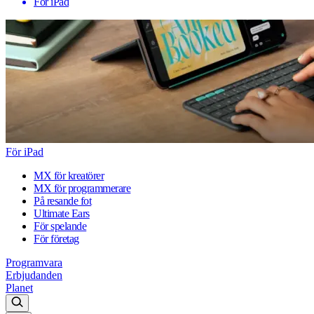
För iPad
För iPad
MX för kreatörer
MX för programmerare
På resande fot
Ultimate Ears
För spelande
För företag
Programvara
Erbjudanden
Planet