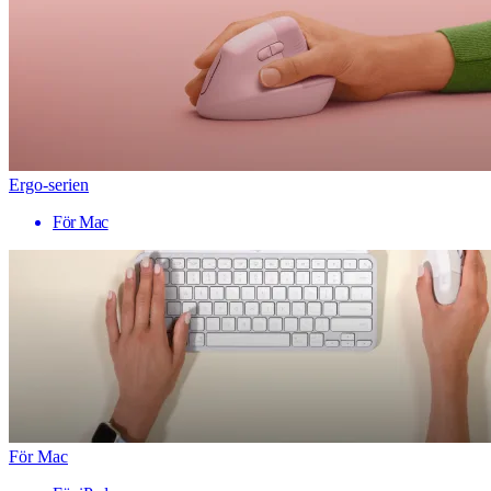
Ergo-serien
För Mac
För Mac