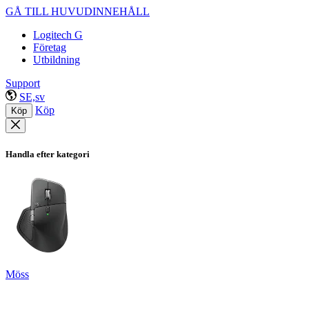
GÅ TILL HUVUDINNEHÅLL
Logitech G
Företag
Utbildning
Support
SE,sv
Köp
Köp
Handla efter kategori
Möss