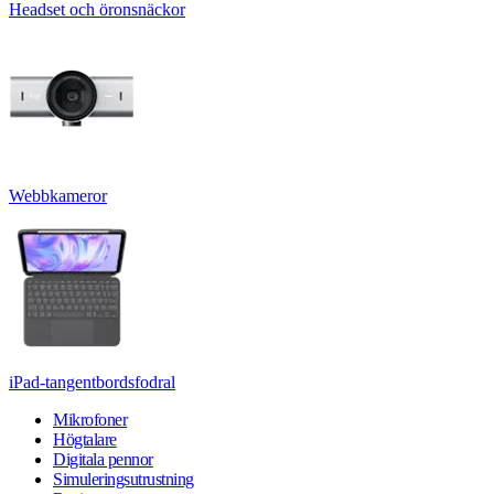
Headset och öronsnäckor
Webbkameror
iPad-tangentbordsfodral
Mikrofoner
Högtalare
Digitala pennor
Simuleringsutrustning