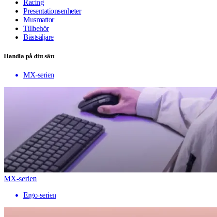
Racing
Presentationsenheter
Musmattor
Tillbehör
Bästsäljare
Handla på ditt sätt
MX-serien
MX-serien
Ergo-serien