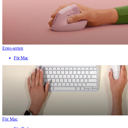
Ergo-serien
För Mac
För Mac