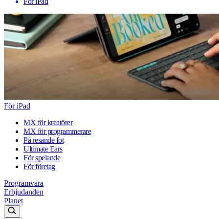
För iPad
För iPad
MX för kreatörer
MX för programmerare
På resande fot
Ultimate Ears
För spelande
För företag
Programvara
Erbjudanden
Planet