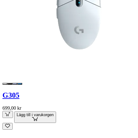
G305
699,00 kr
Lägg till i varukorgen