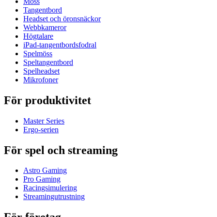
Möss
Tangentbord
Headset och öronsnäckor
Webbkameror
Högtalare
iPad-tangentbordsfodral
Spelmöss
Speltangentbord
Spelheadset
Mikrofoner
För produktivitet
Master Series
Ergo-serien
För spel och streaming
Astro Gaming
Pro Gaming
Racingsimulering
Streamingutrustning