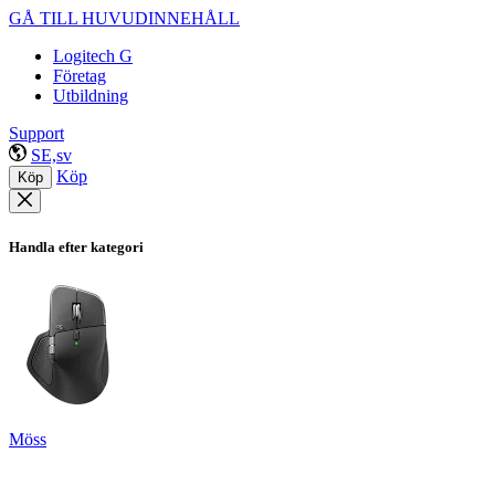
GÅ TILL HUVUDINNEHÅLL
Logitech G
Företag
Utbildning
Support
SE,sv
Köp
Köp
Handla efter kategori
Möss