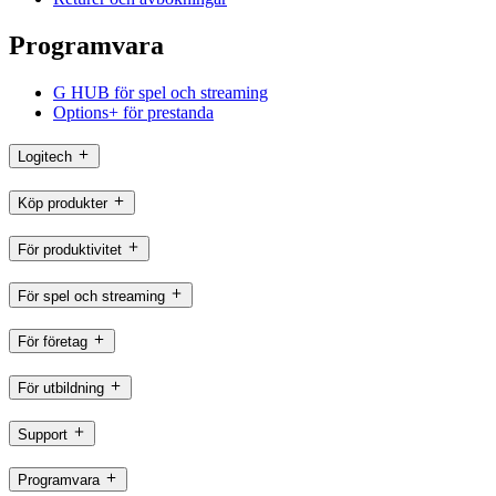
Programvara
G HUB för spel och streaming
Options+ för prestanda
Logitech
Köp produkter
För produktivitet
För spel och streaming
För företag
För utbildning
Support
Programvara