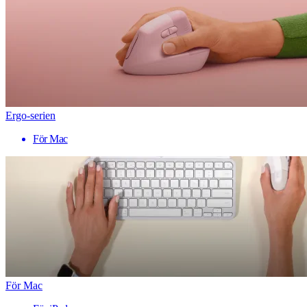
Ergo-serien
För Mac
För Mac