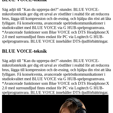
Säg adjö till "Kan du upprepa det?"-stunder. BLUE VO!CE-
mikrofonteknik ger dig ett urval av röstfilter i realtid för att reducera
brus, lägga till kompression och de-essing, och hjälpa din röst att låta
fylligare. Få konsekventa, avancerade spelröstkommunikationer i
studiokvalitet med BLUE VO!CE via G HUB-spelprogramvara.
*Avancerade funktioner som Blue VO!CE och DTS Headphone:X
2.0 med surroundljud finns endast för PC via Logitech G HUB-
spelprogramvara. BLUE VO!CE innehåller DTS-ljudförbättringar.
BLUE VO!CE-teknik
Säg adjö till "Kan du upprepa det?"-stunder. BLUE VO!CE-
mikrofonteknik ger dig ett urval av röstfilter i realtid för att reducera
brus, lägga till kompression och de-essing, och hjälpa din röst att låta
fylligare. Få konsekventa, avancerade spelröstkommunikationer i
studiokvalitet med BLUE VO!CE via G HUB-spelprogramvara.
*Avancerade funktioner som Blue VO!CE och DTS Headphone:X
2.0 med surroundljud finns endast för PC via Logitech G HUB-
spelprogramvara. BLUE VO!CE innehåller DTS-ljudförbättringar.