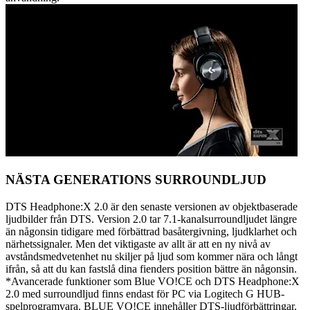
NÄSTA GENERATIONS SURROUNDLJUD
DTS Headphone:X 2.0 är den senaste versionen av objektbaserade
ljudbilder från DTS. Version 2.0 tar 7.1-kanalsurroundljudet längre
än någonsin tidigare med förbättrad basåtergivning, ljudklarhet och
närhetssignaler. Men det viktigaste av allt är att en ny nivå av
avståndsmedvetenhet nu skiljer på ljud som kommer nära och långt
ifrån, så att du kan fastslå dina fienders position bättre än någonsin.
*Avancerade funktioner som Blue VO!CE och DTS Headphone:X
2.0 med surroundljud finns endast för PC via Logitech G HUB-
spelprogramvara. BLUE VO!CE innehåller DTS-ljudförbättringar.