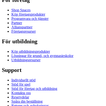
För företag
Shop Spaces
Köp företagsprodukter
Programvara och tjänster
Partner
Allianspartner
Företagsresurser
För utbildning
Köp utbildningsprodukter
Lösningar för grund- och gymnasieskolor
Utbildningsresurser
Support
Individuellt stöd
Stöd för spel
Stöd för företag och utbildning
Kontakta oss
Reservdelar
Spåra din beställning
Returer och avbokningar