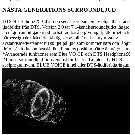
NÄSTA GENERATIONS SURROUNDLJUD
DTS Headphone:X 2.0 är den senaste versionen av objektbaserade
ljudbilder från DTS. Version 2.0 tar 7.1-kanalsurroundljudet längre
än någonsin tidigare med förbättrad basåtergivning, ljudklarhet och
närhetssignaler. Men det viktigaste av allt är att en ny nivå av
avståndsmedvetenhet nu skiljer på ljud som kommer nära och långt
ifrån, så att du kan fastslå dina fienders position bättre än någonsin.
*Avancerade funktioner som Blue VO!CE och DTS Headphone:X
2.0 med surroundljud finns endast för PC via Logitech G HUB-
spelprogramvara. BLUE VO!CE innehåller DTS-ljudförbättringar.