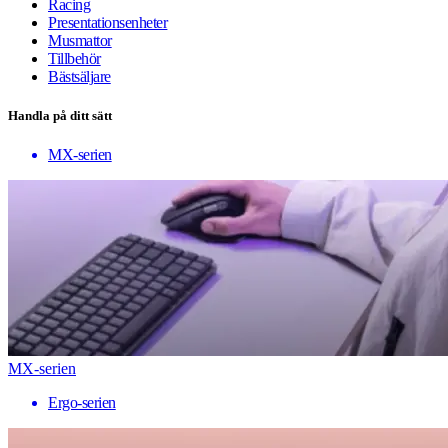
Racing
Presentationsenheter
Musmattor
Tillbehör
Bästsäljare
Handla på ditt sätt
MX-serien
MX-serien
Ergo-serien