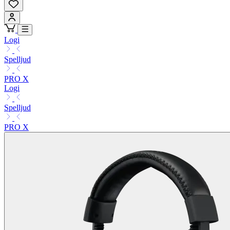
Logi
Spelljud
PRO X
Logi
Spelljud
PRO X