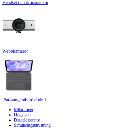
Headset och öronsnäckor
Webbkameror
iPad-tangentbordsfodral
Mikrofoner
Högtalare
Digitala pennor
Simuleringsutrustning