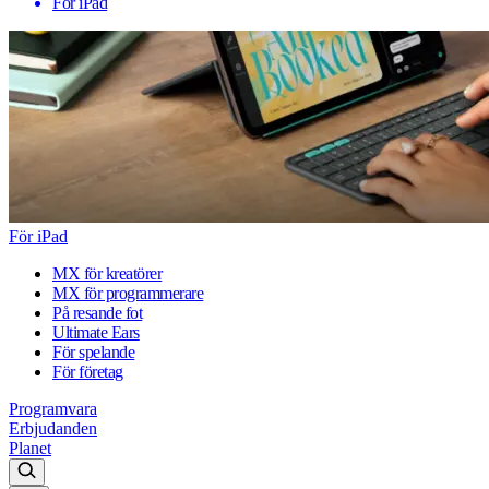
För iPad
För iPad
MX för kreatörer
MX för programmerare
På resande fot
Ultimate Ears
För spelande
För företag
Programvara
Erbjudanden
Planet