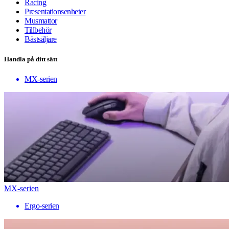
Racing
Presentationsenheter
Musmattor
Tillbehör
Bästsäljare
Handla på ditt sätt
MX-serien
MX-serien
Ergo-serien