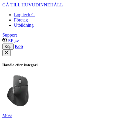
GÅ TILL HUVUDINNEHÅLL
Logitech G
Företag
Utbildning
Support
SE,sv
Köp
Köp
Handla efter kategori
Möss