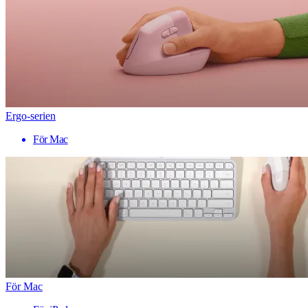
Ergo-serien
För Mac
För Mac