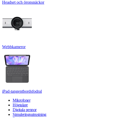
Headset och öronsnäckor
Webbkameror
iPad-tangentbordsfodral
Mikrofoner
Högtalare
Digitala pennor
Simuleringsutrustning