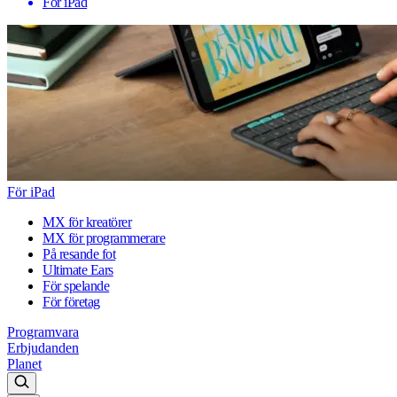
För iPad
För iPad
MX för kreatörer
MX för programmerare
På resande fot
Ultimate Ears
För spelande
För företag
Programvara
Erbjudanden
Planet