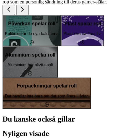
rop som en personlig sändning till deras gamer-själar.
Påverkan spelar roll
Plast spelar roll
Koldioxid är de nya kalorierna
Plast ska ha flera liv.
Aluminium spelar roll
Aluminium har blivit coolt
Förpackningar spelar roll
Det handlar inte bara om det som finns i lådan
Du kanske också gillar
Nyligen visade