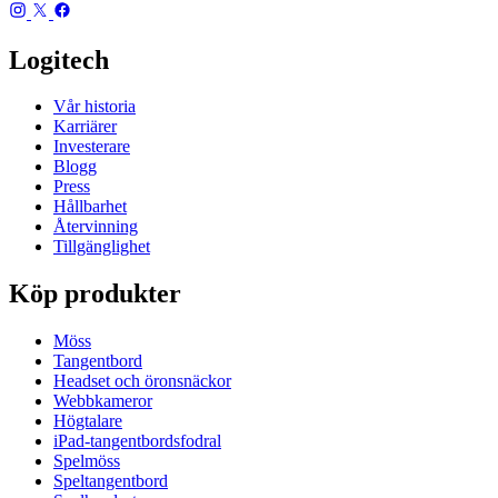
Logitech
Vår historia
Karriärer
Investerare
Blogg
Press
Hållbarhet
Återvinning
Tillgänglighet
Köp produkter
Möss
Tangentbord
Headset och öronsnäckor
Webbkameror
Högtalare
iPad-tangentbordsfodral
Spelmöss
Speltangentbord