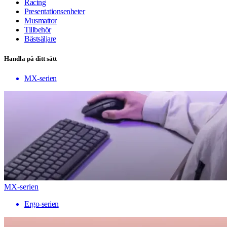
Racing
Presentationsenheter
Musmattor
Tillbehör
Bästsäljare
Handla på ditt sätt
MX-serien
MX-serien
Ergo-serien