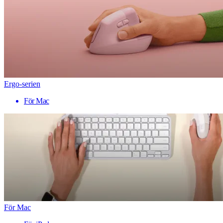
Ergo-serien
För Mac
För Mac