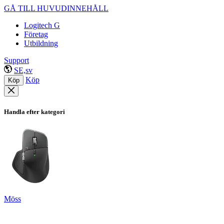
GÅ TILL HUVUDINNEHÅLL
Logitech G
Företag
Utbildning
Support
SE,sv
Köp
Köp
Handla efter kategori
Möss