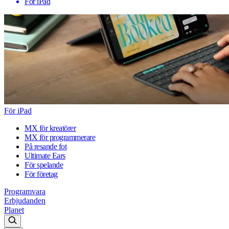
För iPad
För iPad
MX för kreatörer
MX för programmerare
På resande fot
Ultimate Ears
För spelande
För företag
Programvara
Erbjudanden
Planet