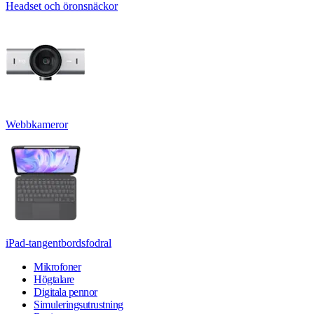
Headset och öronsnäckor
Webbkameror
iPad-tangentbordsfodral
Mikrofoner
Högtalare
Digitala pennor
Simuleringsutrustning