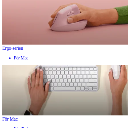
Ergo-serien
För Mac
För Mac