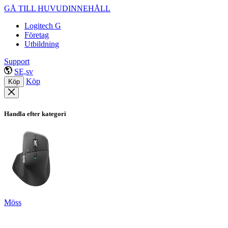
GÅ TILL HUVUDINNEHÅLL
Logitech G
Företag
Utbildning
Support
SE,sv
Köp
Köp
Handla efter kategori
Möss