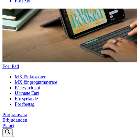
För iPad
För iPad
MX för kreatörer
MX för programmerare
På resande fot
Ultimate Ears
För spelande
För företag
Programvara
Erbjudanden
Planet