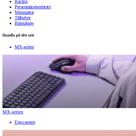
Racing
Presentationsenheter
Musmattor
Tillbehör
Bästsäljare
Handla på ditt sätt
MX-serien
MX-serien
Ergo-serien