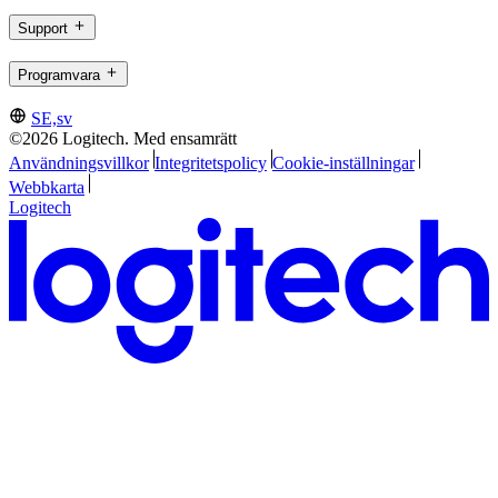
Support
Programvara
SE,sv
©2026 Logitech. Med ensamrätt
Användningsvillkor
Integritetspolicy
Cookie-inställningar
Webbkarta
Logitech