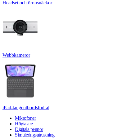
Headset och öronsnäckor
Webbkameror
iPad-tangentbordsfodral
Mikrofoner
Högtalare
Digitala pennor
Simuleringsutrustning