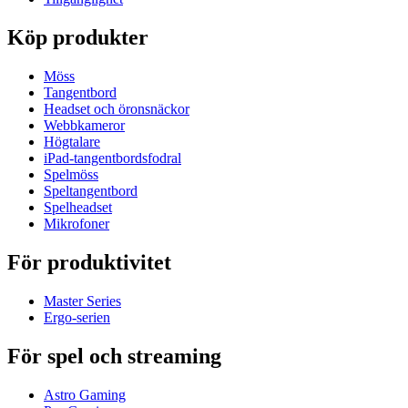
Köp produkter
Möss
Tangentbord
Headset och öronsnäckor
Webbkameror
Högtalare
iPad-tangentbordsfodral
Spelmöss
Speltangentbord
Spelheadset
Mikrofoner
För produktivitet
Master Series
Ergo-serien
För spel och streaming
Astro Gaming