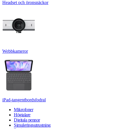
Headset och öronsnäckor
Webbkameror
iPad-tangentbordsfodral
Mikrofoner
Högtalare
Digitala pennor
Simuleringsutrustning