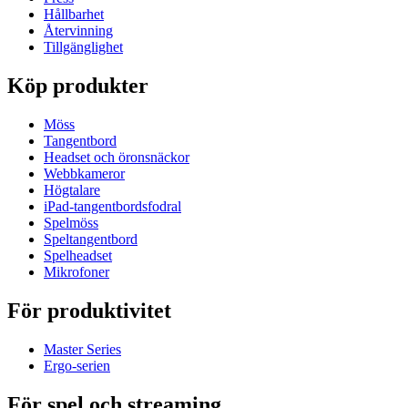
Hållbarhet
Återvinning
Tillgänglighet
Köp produkter
Möss
Tangentbord
Headset och öronsnäckor
Webbkameror
Högtalare
iPad-tangentbordsfodral
Spelmöss
Speltangentbord
Spelheadset
Mikrofoner
För produktivitet
Master Series
Ergo-serien
För spel och streaming