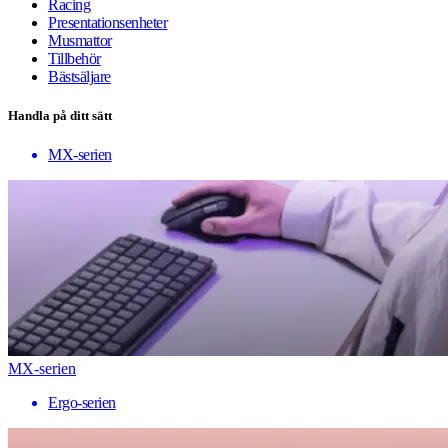
Racing
Presentationsenheter
Musmattor
Tillbehör
Bästsäljare
Handla på ditt sätt
MX-serien
MX-serien
Ergo-serien