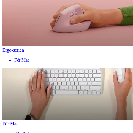
Ergo-serien
För Mac
För Mac