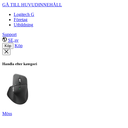
GÅ TILL HUVUDINNEHÅLL
Logitech G
Företag
Utbildning
Support
SE,sv
Köp
Köp
Handla efter kategori
Möss