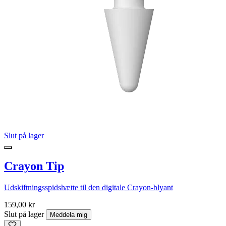
Slut på lager
Crayon Tip
Udskiftningsspidshætte til den digitale Crayon-blyant
159,00 kr
Slut på lager
Meddela mig