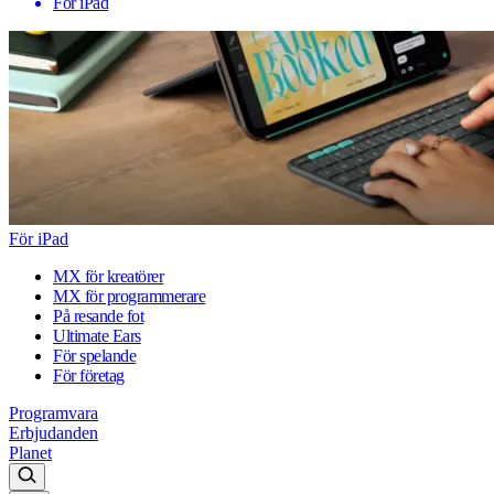
För iPad
För iPad
MX för kreatörer
MX för programmerare
På resande fot
Ultimate Ears
För spelande
För företag
Programvara
Erbjudanden
Planet