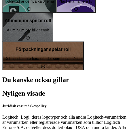
Koldioxid är de nya kalorierna
Plast ska ha flera liv.
Aluminium spelar roll
Aluminium har blivit coolt
Förpackningar spelar roll
Det handlar inte bara om det som finns i lådan
Du kanske också gillar
Nyligen visade
Juridisk varumärkespolicy
Logitech, Logi, deras logotyper och alla andra Logitech-varumärken
är varumärken eller registrerade varumärken som tillhör Logitech
Europe S.A. och/eller dess dotterbolag i USA och andra länder. Alla