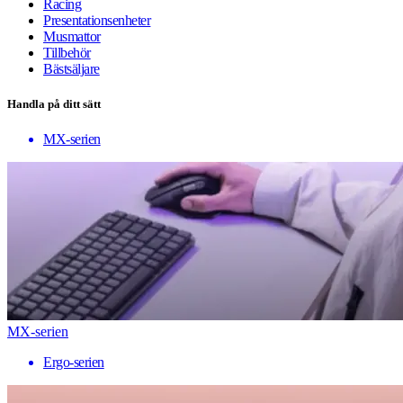
Racing
Presentationsenheter
Musmattor
Tillbehör
Bästsäljare
Handla på ditt sätt
MX-serien
MX-serien
Ergo-serien