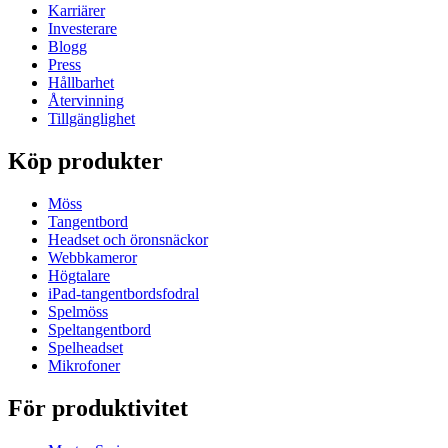
Karriärer
Investerare
Blogg
Press
Hållbarhet
Återvinning
Tillgänglighet
Köp produkter
Möss
Tangentbord
Headset och öronsnäckor
Webbkameror
Högtalare
iPad-tangentbordsfodral
Spelmöss
Speltangentbord
Spelheadset
Mikrofoner
För produktivitet