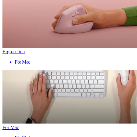
Ergo-serien
För Mac
För Mac