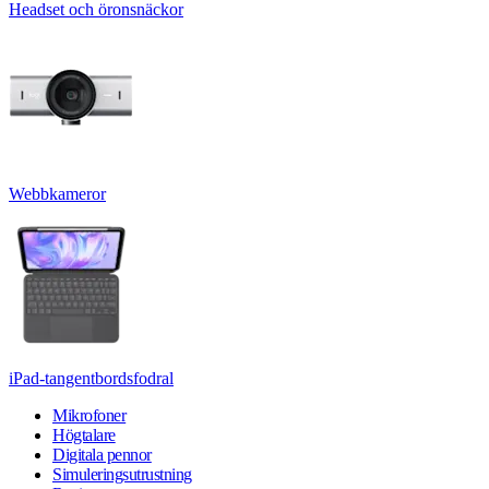
Headset och öronsnäckor
Webbkameror
iPad-tangentbordsfodral
Mikrofoner
Högtalare
Digitala pennor
Simuleringsutrustning