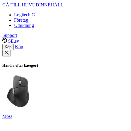
GÅ TILL HUVUDINNEHÅLL
Logitech G
Företag
Utbildning
Support
SE,sv
Köp
Köp
Handla efter kategori
Möss