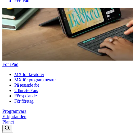
För iPad
För iPad
MX för kreatörer
MX för programmerare
På resande fot
Ultimate Ears
För spelande
För företag
Programvara
Erbjudanden
Planet