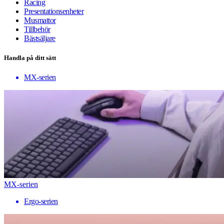
Racing
Presentationsenheter
Musmattor
Tillbehör
Bästsäljare
Handla på ditt sätt
MX-serien
MX-serien
Ergo-serien