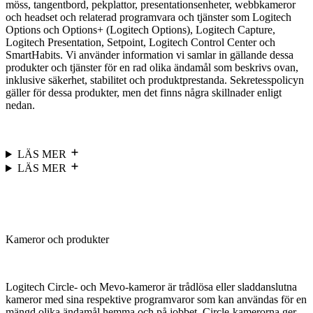
möss, tangentbord, pekplattor, presentationsenheter, webbkameror
och headset och relaterad programvara och tjänster som Logitech
Options och Options+ (Logitech Options), Logitech Capture,
Logitech Presentation, Setpoint, Logitech Control Center och
SmartHabits. Vi använder information vi samlar in gällande dessa
produkter och tjänster för en rad olika ändamål som beskrivs ovan,
inklusive säkerhet, stabilitet och produktprestanda. Sekretesspolicyn
gäller för dessa produkter, men det finns några skillnader enligt
nedan.
LÄS MER
LÄS MER
Kameror och produkter
Logitech Circle- och Mevo-kameror är trådlösa eller sladdanslutna
kameror med sina respektive programvaror som kan användas för en
mängd olika ändamål hemma och på jobbet. Circle-kamerorna ger