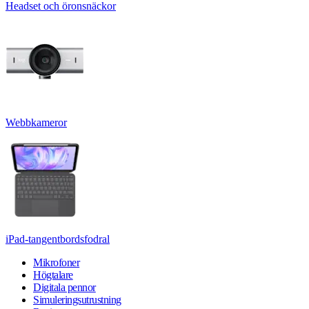
Headset och öronsnäckor
Webbkameror
iPad-tangentbordsfodral
Mikrofoner
Högtalare
Digitala pennor
Simuleringsutrustning