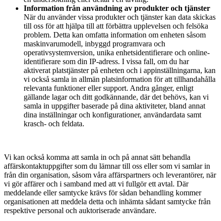
Information från användning av produkter och tjänster
När du använder vissa produkter och tjänster kan data skickas
till oss för att hjälpa till att förbättra upplevelsen och felsöka
problem. Detta kan omfatta information om enheten såsom
maskinvarumodell, inbyggd programvara och
operativsystemversion, unika enhetsidentifierare och online-
identifierare som din IP-adress. I vissa fall, om du har
aktiverat platstjänster på enheten och i appinställningarna, kan
vi också samla in allmän platsinformation för att tillhandahålla
relevanta funktioner eller support. Andra gånger, enligt
gällande lagar och ditt godkännande, där det behövs, kan vi
samla in uppgifter baserade på dina aktiviteter, bland annat
dina inställningar och konfigurationer, användardata samt
krasch- och feldata.
Vi kan också komma att samla in och på annat sätt behandla
affärskontaktuppgifter som du lämnar till oss eller som vi samlar in
från din organisation, såsom våra affärspartners och leverantörer, när
vi gör affärer och i samband med att vi fullgör ett avtal. Där
meddelande eller samtycke krävs för sådan behandling kommer
organisationen att meddela detta och inhämta sådant samtycke från
respektive personal och auktoriserade användare.