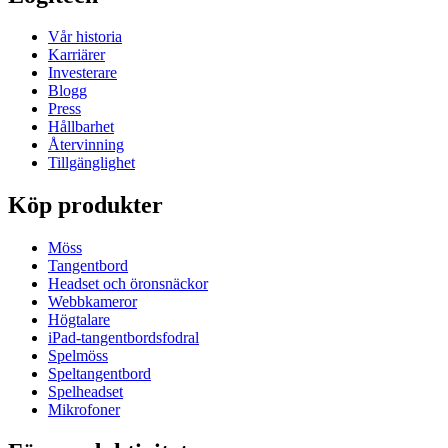
Vår historia
Karriärer
Investerare
Blogg
Press
Hållbarhet
Återvinning
Tillgänglighet
Köp produkter
Möss
Tangentbord
Headset och öronsnäckor
Webbkameror
Högtalare
iPad-tangentbordsfodral
Spelmöss
Speltangentbord
Spelheadset
Mikrofoner