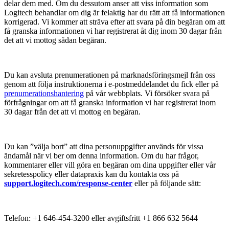
delar dem med. Om du dessutom anser att viss information som
Logitech behandlar om dig är felaktig har du rätt att få informationen
korrigerad. Vi kommer att sträva efter att svara på din begäran om att
få granska informationen vi har registrerat åt dig inom 30 dagar från
det att vi mottog sådan begäran.
Du kan avsluta prenumerationen på marknadsföringsmejl från oss
genom att följa instruktionerna i e-postmeddelandet du fick eller på
prenumerationshantering
på vår webbplats. Vi försöker svara på
förfrågningar om att få granska information vi har registrerat inom
30 dagar från det att vi mottog en begäran.
Du kan ”välja bort” att dina personuppgifter används för vissa
ändamål när vi ber om denna information. Om du har frågor,
kommentarer eller vill göra en begäran om dina uppgifter eller vår
sekretesspolicy eller datapraxis kan du kontakta oss på
support.logitech.com/response-center
eller på följande sätt:
Telefon: +1 646-454-3200 eller avgiftsfritt +1 866 632 5644