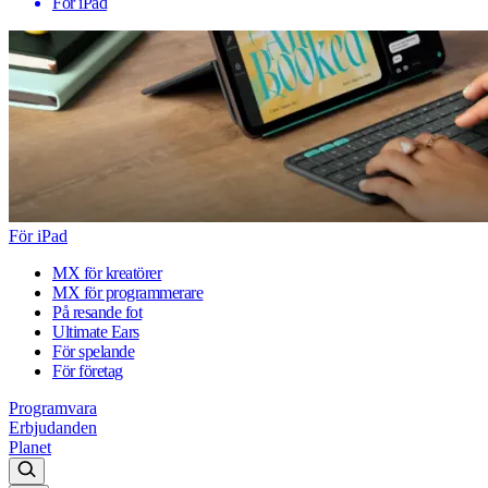
För iPad
För iPad
MX för kreatörer
MX för programmerare
På resande fot
Ultimate Ears
För spelande
För företag
Programvara
Erbjudanden
Planet