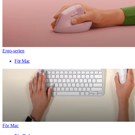
Ergo-serien
För Mac
För Mac