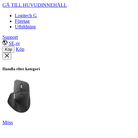
GÅ TILL HUVUDINNEHÅLL
Logitech G
Företag
Utbildning
Support
SE,sv
Köp
Köp
Handla efter kategori
Möss