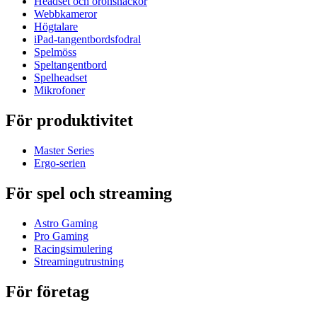
Headset och öronsnäckor
Webbkameror
Högtalare
iPad-tangentbordsfodral
Spelmöss
Speltangentbord
Spelheadset
Mikrofoner
För produktivitet
Master Series
Ergo-serien
För spel och streaming
Astro Gaming
Pro Gaming
Racingsimulering
Streamingutrustning
För företag