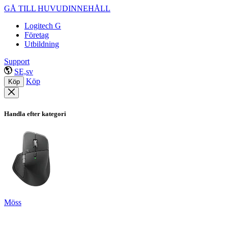
GÅ TILL HUVUDINNEHÅLL
Logitech G
Företag
Utbildning
Support
SE,sv
Köp
Köp
Handla efter kategori
Möss