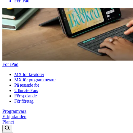
För iPad
För iPad
MX för kreatörer
MX för programmerare
På resande fot
Ultimate Ears
För spelande
För företag
Programvara
Erbjudanden
Planet