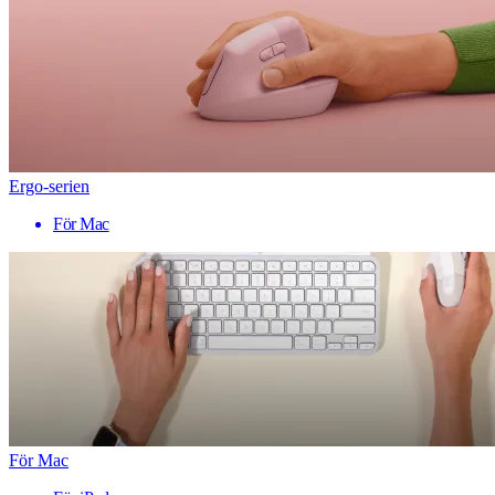
Ergo-serien
För Mac
För Mac