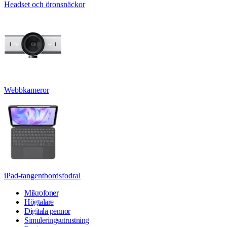
Headset och öronsnäckor
Webbkameror
iPad-tangentbordsfodral
Mikrofoner
Högtalare
Digitala pennor
Simuleringsutrustning