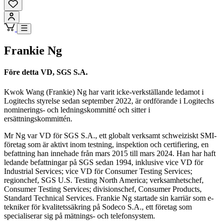
Frankie Ng
Före detta VD, SGS S.A.
Kwok Wang (Frankie) Ng har varit icke-verkställande ledamot i
Logitechs styrelse sedan september 2022, är ordförande i Logitechs
nominerings- och ledningskommitté och sitter i
ersättningskommittén.
Mr Ng var VD för SGS S.A., ett globalt verksamt schweiziskt SMI-
företag som är aktivt inom testning, inspektion och certifiering, en
befattning han innehade från mars 2015 till mars 2024. Han har haft
ledande befattningar på SGS sedan 1994, inklusive vice VD för
Industrial Services; vice VD för Consumer Testing Services;
regionchef, SGS U.S. Testing North America; verksamhetschef,
Consumer Testing Services; divisionschef, Consumer Products,
Standard Technical Services. Frankie Ng startade sin karriär som e-
tekniker för kvalitetssäkring på Sodeco S.A., ett företag som
specialiserar sig på mätnings- och telefonsystem.