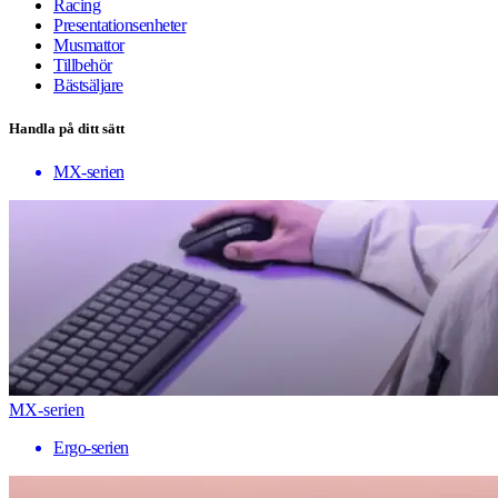
Racing
Presentationsenheter
Musmattor
Tillbehör
Bästsäljare
Handla på ditt sätt
MX-serien
MX-serien
Ergo-serien