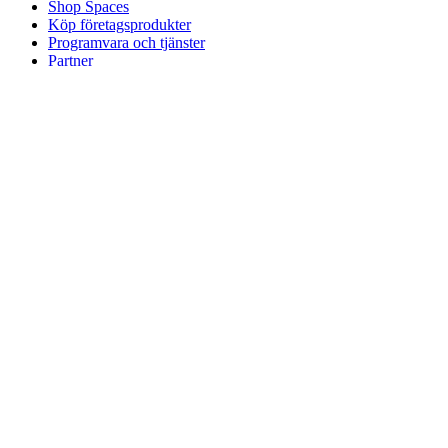
Shop Spaces
Köp företagsprodukter
Programvara och tjänster
Partner
Allianspartner
Företagsresurser
För utbildning
Köp utbildningsprodukter
Lösningar för grund- och gymnasieskolor
Utbildningsresurser
Support
Individuellt stöd
Stöd för spel
Stöd för företag och utbildning
Kontakta oss
Reservdelar
Spåra din beställning
Returer och avbokningar