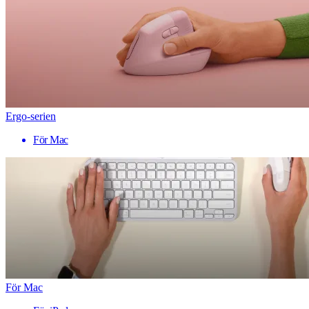
Ergo-serien
För Mac
För Mac