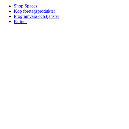
Shop Spaces
Köp företagsprodukter
Programvara och tjänster
Partner
Allianspartner
Företagsresurser
För utbildning
Köp utbildningsprodukter
Lösningar för grund- och gymnasieskolor
Utbildningsresurser
Support
Individuellt stöd
Stöd för spel
Stöd för företag och utbildning
Kontakta oss
Reservdelar
Spåra din beställning
Returer och avbokningar