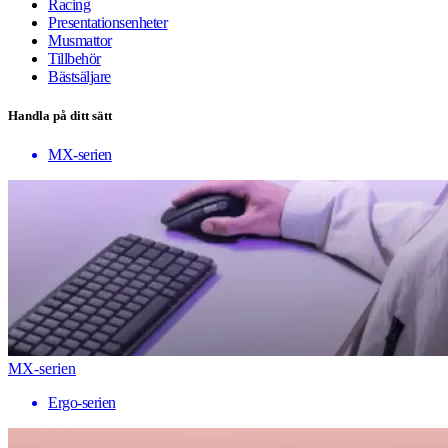
Racing
Presentationsenheter
Musmattor
Tillbehör
Bästsäljare
Handla på ditt sätt
MX-serien
MX-serien
Ergo-serien