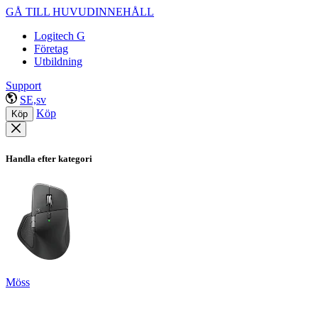
GÅ TILL HUVUDINNEHÅLL
Logitech G
Företag
Utbildning
Support
SE,sv
Köp
Köp
Handla efter kategori
Möss