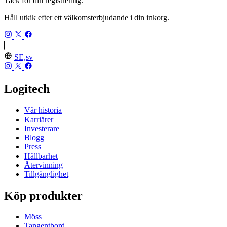
Tack för din registrering.
Håll utkik efter ett välkomsterbjudande i din inkorg.
SE,sv
Logitech
Vår historia
Karriärer
Investerare
Blogg
Press
Hållbarhet
Återvinning
Tillgänglighet
Köp produkter
Möss
Tangentbord