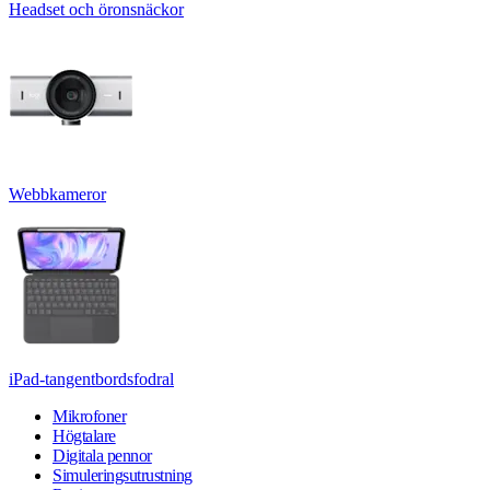
Headset och öronsnäckor
Webbkameror
iPad-tangentbordsfodral
Mikrofoner
Högtalare
Digitala pennor
Simuleringsutrustning