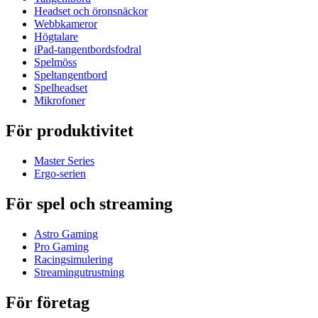
Headset och öronsnäckor
Webbkameror
Högtalare
iPad-tangentbordsfodral
Spelmöss
Speltangentbord
Spelheadset
Mikrofoner
För produktivitet
Master Series
Ergo-serien
För spel och streaming
Astro Gaming
Pro Gaming
Racingsimulering
Streamingutrustning
För företag