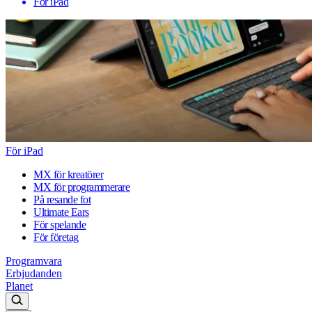
För iPad
För iPad
MX för kreatörer
MX för programmerare
På resande fot
Ultimate Ears
För spelande
För företag
Programvara
Erbjudanden
Planet