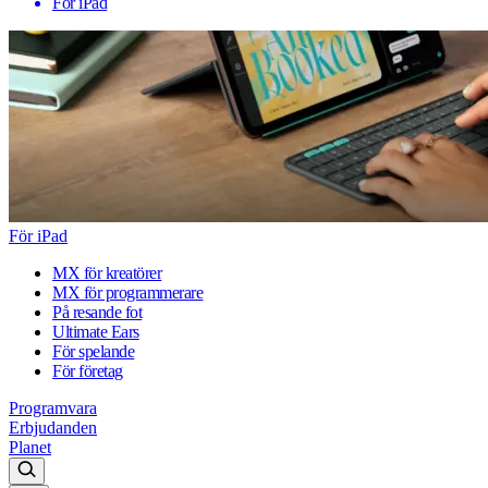
För iPad
För iPad
MX för kreatörer
MX för programmerare
På resande fot
Ultimate Ears
För spelande
För företag
Programvara
Erbjudanden
Planet