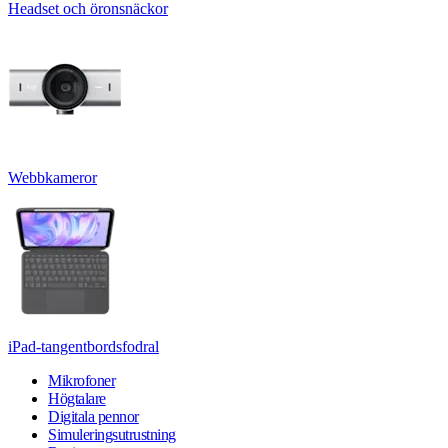
Headset och öronsnäckor
Webbkameror
iPad-tangentbordsfodral
Mikrofoner
Högtalare
Digitala pennor
Simuleringsutrustning