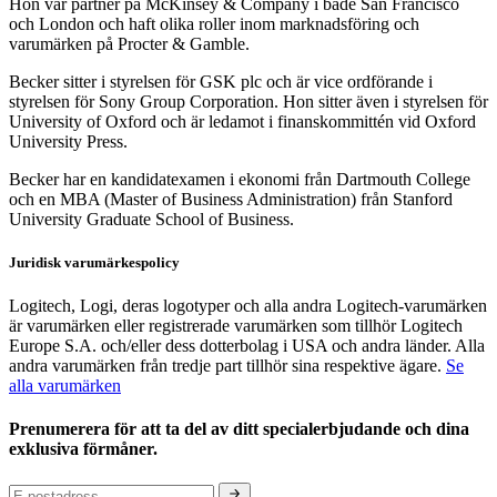
Hon var partner på McKinsey & Company i både San Francisco
och London och haft olika roller inom marknadsföring och
varumärken på Procter & Gamble.
Becker sitter i styrelsen för GSK plc och är vice ordförande i
styrelsen för Sony Group Corporation. Hon sitter även i styrelsen för
University of Oxford och är ledamot i finanskommittén vid Oxford
University Press.
Becker har en kandidatexamen i ekonomi från Dartmouth College
och en MBA (Master of Business Administration) från Stanford
University Graduate School of Business.
Juridisk varumärkespolicy
Logitech, Logi, deras logotyper och alla andra Logitech-varumärken
är varumärken eller registrerade varumärken som tillhör Logitech
Europe S.A. och/eller dess dotterbolag i USA och andra länder. Alla
andra varumärken från tredje part tillhör sina respektive ägare.
Se
alla varumärken
Prenumerera för att ta del av ditt specialerbjudande och dina
exklusiva förmåner.