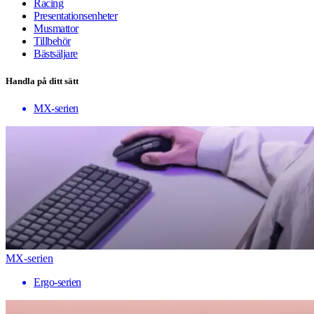
Racing
Presentationsenheter
Musmattor
Tillbehör
Bästsäljare
Handla på ditt sätt
MX-serien
MX-serien
Ergo-serien