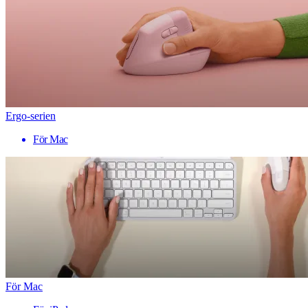
Ergo-serien
För Mac
För Mac