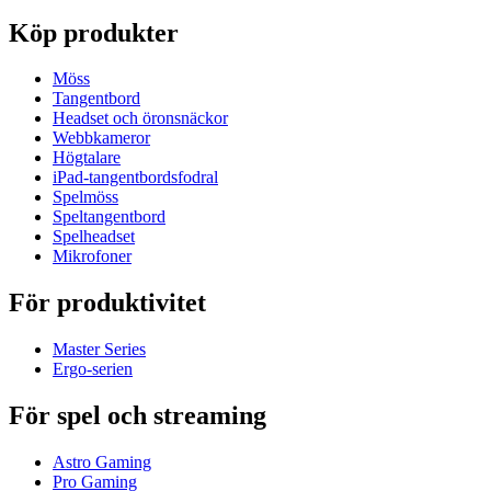
Köp produkter
Möss
Tangentbord
Headset och öronsnäckor
Webbkameror
Högtalare
iPad-tangentbordsfodral
Spelmöss
Speltangentbord
Spelheadset
Mikrofoner
För produktivitet
Master Series
Ergo-serien
För spel och streaming
Astro Gaming
Pro Gaming