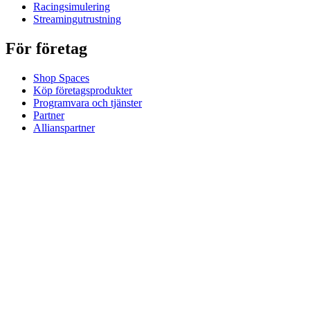
Racingsimulering
Streamingutrustning
För företag
Shop Spaces
Köp företagsprodukter
Programvara och tjänster
Partner
Allianspartner
Företagsresurser
För utbildning
Köp utbildningsprodukter
Lösningar för grund- och gymnasieskolor
Utbildningsresurser
Support
Individuellt stöd
Stöd för spel
Stöd för företag och utbildning