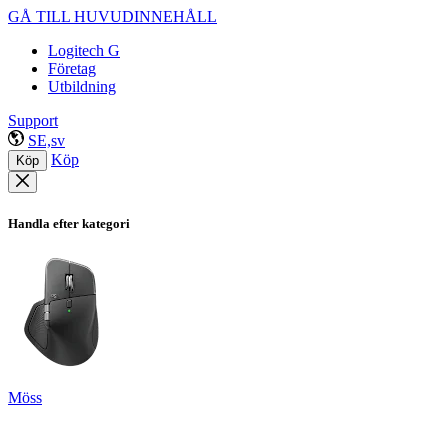
GÅ TILL HUVUDINNEHÅLL
Logitech G
Företag
Utbildning
Support
SE,sv
Köp
Köp
Handla efter kategori
Möss