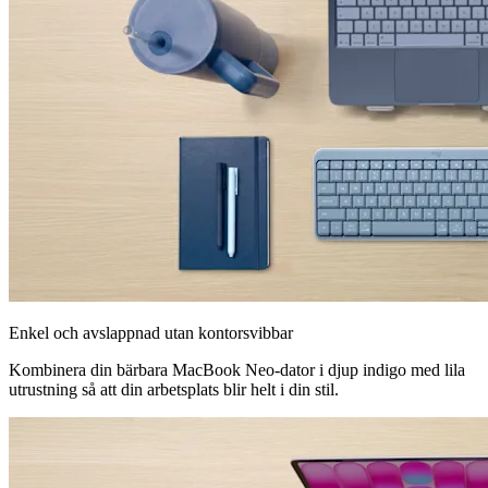
Enkel och avslappnad utan kontorsvibbar
Kombinera din bärbara MacBook Neo-dator i djup indigo med lila
utrustning så att din arbetsplats blir helt i din stil.