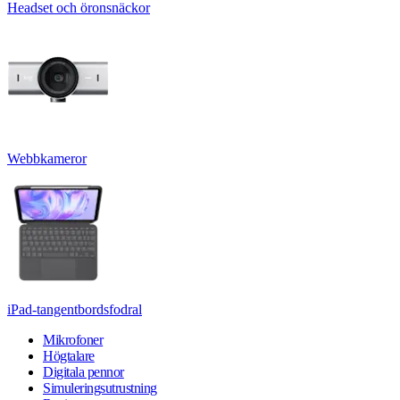
Headset och öronsnäckor
Webbkameror
iPad-tangentbordsfodral
Mikrofoner
Högtalare
Digitala pennor
Simuleringsutrustning