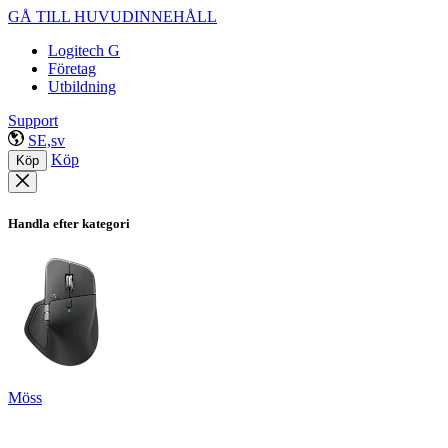
GÅ TILL HUVUDINNEHÅLL
Logitech G
Företag
Utbildning
Support
SE,sv
Köp
Köp
Handla efter kategori
Möss