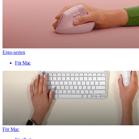
Ergo-serien
För Mac
För Mac