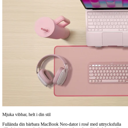
Mjuka vibbar, helt i din stil
Fullända din bärbara MacBook Neo-dator i rosé med uttrycksfulla