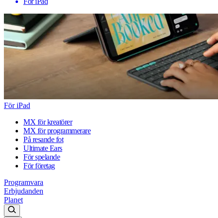
För iPad
För iPad
MX för kreatörer
MX för programmerare
På resande fot
Ultimate Ears
För spelande
För företag
Programvara
Erbjudanden
Planet