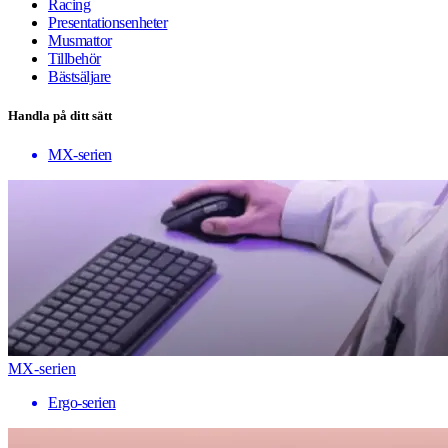
Racing
Presentationsenheter
Musmattor
Tillbehör
Bästsäljare
Handla på ditt sätt
MX-serien
MX-serien
Ergo-serien