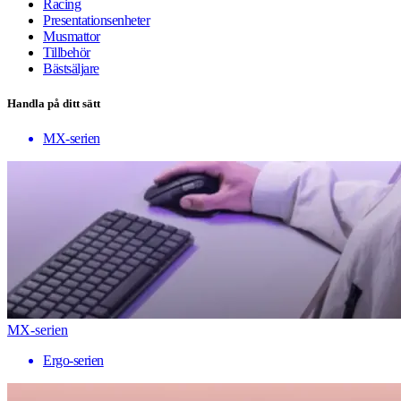
Racing
Presentationsenheter
Musmattor
Tillbehör
Bästsäljare
Handla på ditt sätt
MX-serien
MX-serien
Ergo-serien