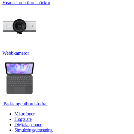
Headset och öronsnäckor
Webbkameror
iPad-tangentbordsfodral
Mikrofoner
Högtalare
Digitala pennor
Simuleringsutrustning