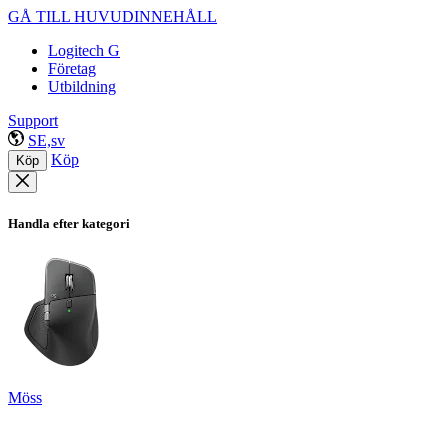
GÅ TILL HUVUDINNEHÅLL
Logitech G
Företag
Utbildning
Support
SE,sv
Köp
Köp
Handla efter kategori
Möss