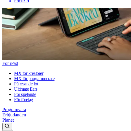
För iPad
För iPad
MX för kreatörer
MX för programmerare
På resande fot
Ultimate Ears
För spelande
För företag
Programvara
Erbjudanden
Planet