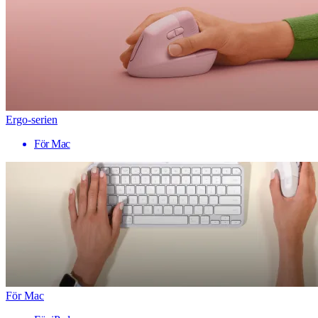
Ergo-serien
För Mac
För Mac