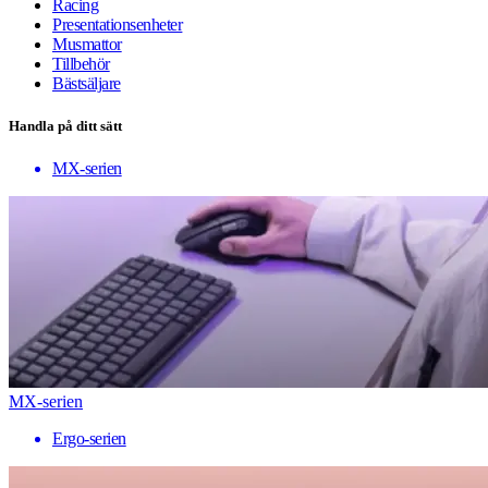
Racing
Presentationsenheter
Musmattor
Tillbehör
Bästsäljare
Handla på ditt sätt
MX-serien
MX-serien
Ergo-serien