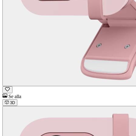
Se alla
3D