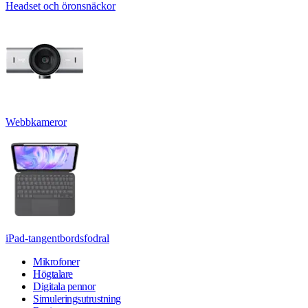
Headset och öronsnäckor
Webbkameror
iPad-tangentbordsfodral
Mikrofoner
Högtalare
Digitala pennor
Simuleringsutrustning