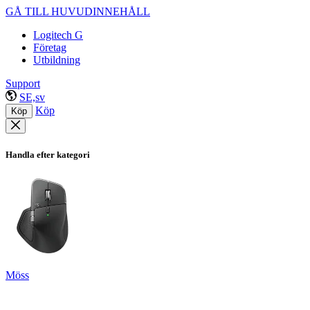
GÅ TILL HUVUDINNEHÅLL
Logitech G
Företag
Utbildning
Support
SE,sv
Köp
Köp
Handla efter kategori
Möss