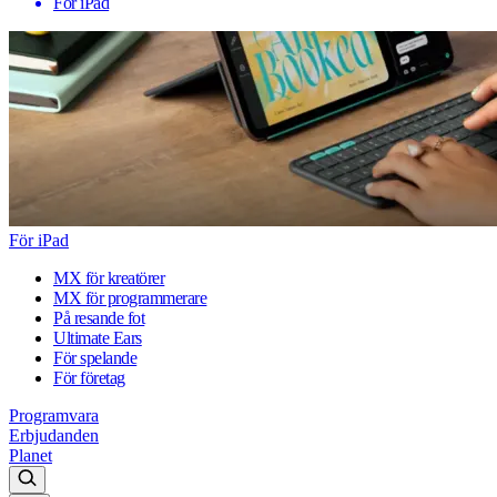
För iPad
För iPad
MX för kreatörer
MX för programmerare
På resande fot
Ultimate Ears
För spelande
För företag
Programvara
Erbjudanden
Planet