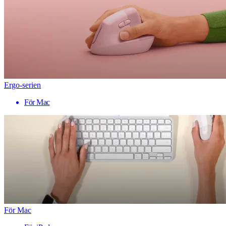
Ergo-serien
För Mac
För Mac