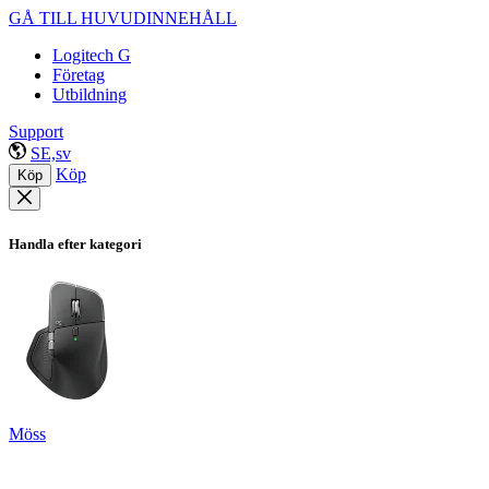
GÅ TILL HUVUDINNEHÅLL
Logitech G
Företag
Utbildning
Support
SE,sv
Köp
Köp
Handla efter kategori
Möss