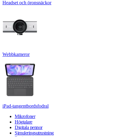
Headset och öronsnäckor
Webbkameror
iPad-tangentbordsfodral
Mikrofoner
Högtalare
Digitala pennor
Simuleringsutrustning