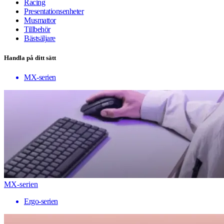
Racing
Presentationsenheter
Musmattor
Tillbehör
Bästsäljare
Handla på ditt sätt
MX-serien
MX-serien
Ergo-serien