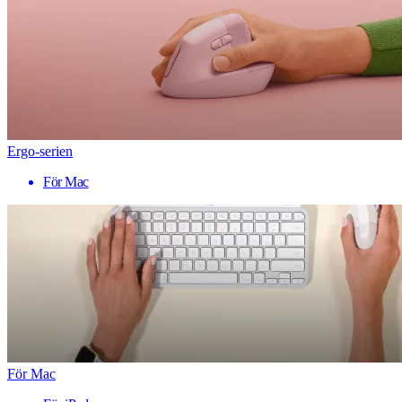
Ergo-serien
För Mac
För Mac