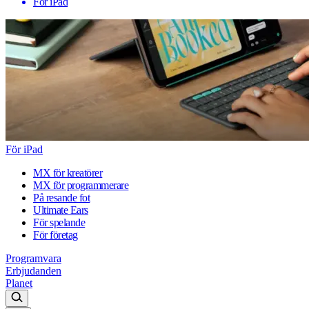
För iPad
För iPad
MX för kreatörer
MX för programmerare
På resande fot
Ultimate Ears
För spelande
För företag
Programvara
Erbjudanden
Planet