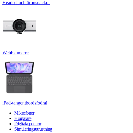
Headset och öronsnäckor
Webbkameror
iPad-tangentbordsfodral
Mikrofoner
Högtalare
Digitala pennor
Simuleringsutrustning