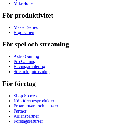
Mikrofoner
För produktivitet
Master Series
Ergo-serien
För spel och streaming
Astro Gaming
Pro Gaming
Racingsimulering
Streamingutrustning
För företag
Shop Spaces
Köp företagsprodukter
Programvara och tjänster
Partner
Allianspartner
Företagsresurser