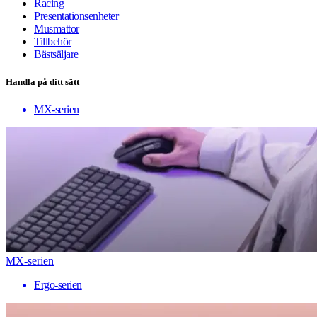
Racing
Presentationsenheter
Musmattor
Tillbehör
Bästsäljare
Handla på ditt sätt
MX-serien
MX-serien
Ergo-serien