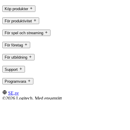
Köp produkter
För produktivitet
För spel och streaming
För företag
För utbildning
Support
Programvara
SE,sv
©2026 Logitech. Med ensamrätt
Användningsvillkor
Integritetspolicy
Cookie-inställningar
Webbkarta
Logitech