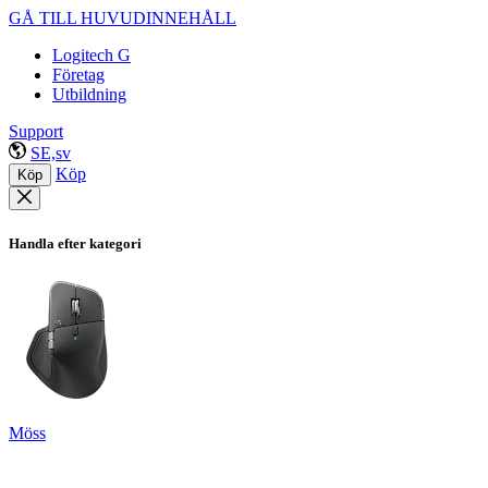
GÅ TILL HUVUDINNEHÅLL
Logitech G
Företag
Utbildning
Support
SE,sv
Köp
Köp
Handla efter kategori
Möss