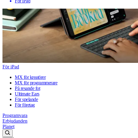
För iPad
För iPad
MX för kreatörer
MX för programmerare
På resande fot
Ultimate Ears
För spelande
För företag
Programvara
Erbjudanden
Planet