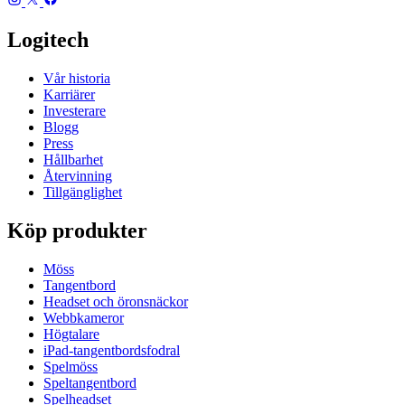
Logitech
Vår historia
Karriärer
Investerare
Blogg
Press
Hållbarhet
Återvinning
Tillgänglighet
Köp produkter
Möss
Tangentbord
Headset och öronsnäckor
Webbkameror
Högtalare
iPad-tangentbordsfodral
Spelmöss
Speltangentbord
Spelheadset