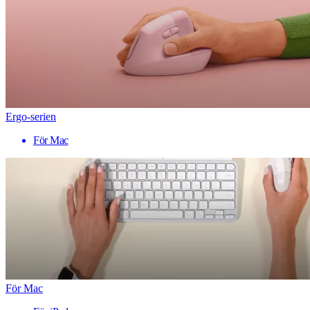
Ergo-serien
För Mac
För Mac