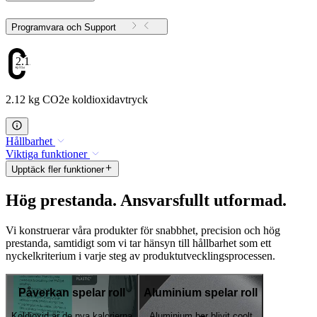
Programvara och Support
2.12
2.12 kg CO2e koldioxidavtryck
Hållbarhet
Viktiga funktioner
Upptäck fler funktioner
Hög prestanda. Ansvarsfullt utformad.
Vi konstruerar våra produkter för snabbhet, precision och hög
prestanda, samtidigt som vi tar hänsyn till hållbarhet som ett
nyckelkriterium i varje steg av produktutvecklingsprocessen.
Påverkan spelar roll
Aluminium spelar roll
Koldioxid är de nya kalorierna
Aluminium har blivit coolt