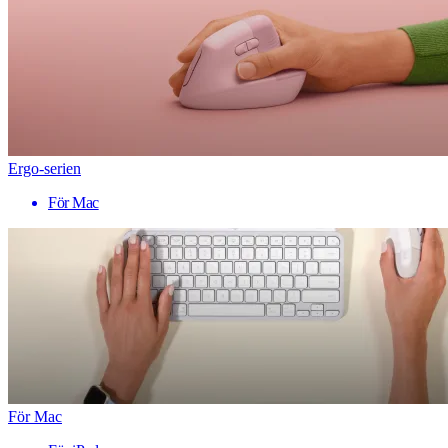
Ergo-serien
För Mac
För Mac