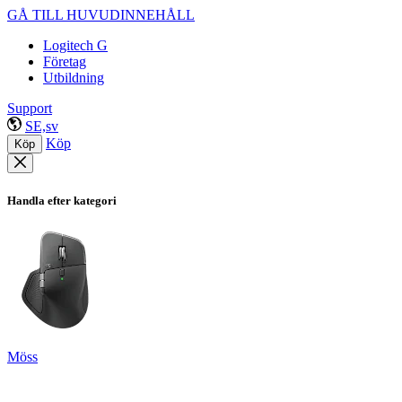
GÅ TILL HUVUDINNEHÅLL
Logitech G
Företag
Utbildning
Support
SE,sv
Köp
Köp
Handla efter kategori
Möss