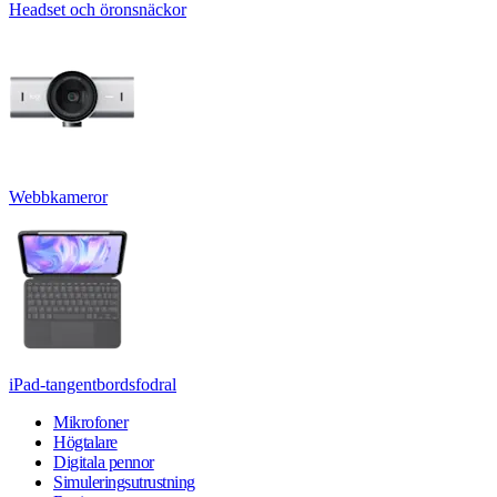
Headset och öronsnäckor
Webbkameror
iPad-tangentbordsfodral
Mikrofoner
Högtalare
Digitala pennor
Simuleringsutrustning