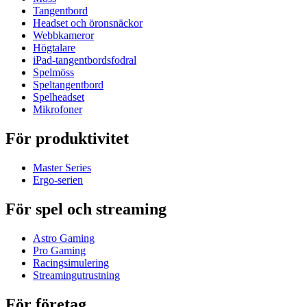
Tangentbord
Headset och öronsnäckor
Webbkameror
Högtalare
iPad-tangentbordsfodral
Spelmöss
Speltangentbord
Spelheadset
Mikrofoner
För produktivitet
Master Series
Ergo-serien
För spel och streaming
Astro Gaming
Pro Gaming
Racingsimulering
Streamingutrustning
För företag