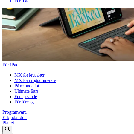
För iPad
För iPad
MX för kreatörer
MX för programmerare
På resande fot
Ultimate Ears
För spelande
För företag
Programvara
Erbjudanden
Planet