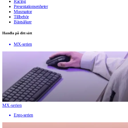
Racing
Presentationsenheter
Musmattor
Tillbehör
Bästsäljare
Handla på ditt sätt
MX-serien
MX-serien
Ergo-serien