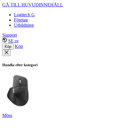
GÅ TILL HUVUDINNEHÅLL
Logitech G
Företag
Utbildning
Support
SE,sv
Köp
Köp
Handla efter kategori
Möss