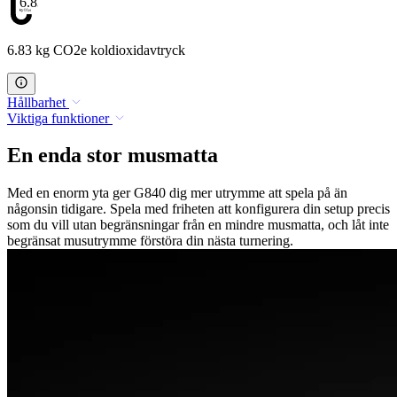
6.83
6.83 kg CO2e koldioxidavtryck
Hållbarhet
Viktiga funktioner
En enda stor musmatta
Med en enorm yta ger G840 dig mer utrymme att spela på än
någonsin tidigare. Spela med friheten att konfigurera din setup precis
som du vill utan begränsningar från en mindre musmatta, och låt inte
begränsat musutrymme förstöra din nästa turnering.