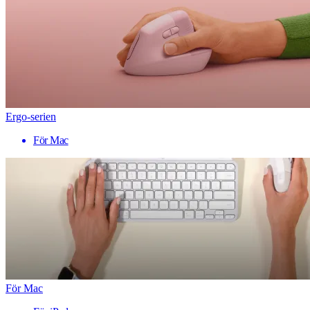
Ergo-serien
För Mac
För Mac