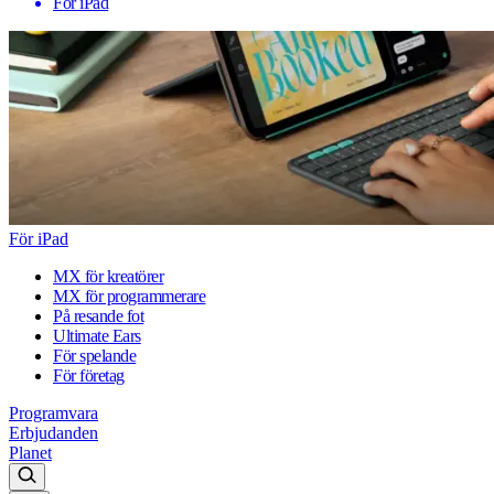
För iPad
För iPad
MX för kreatörer
MX för programmerare
På resande fot
Ultimate Ears
För spelande
För företag
Programvara
Erbjudanden
Planet