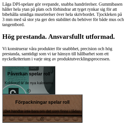
Låga DPI-spelare gör svepande, snabba handrörelser. Gummibasen
håller hela ytan på plats och förhindrar att tyget rynkar sig för att
bibehålla smidiga musrörelser över hela skrivbordet. Tjockleken på
3 mm med så stor yta ger den stabilitet du behöver för både mus och
tangentbord.
Hög prestanda. Ansvarsfullt utformad.
Vi konstruerar våra produkter för snabbhet, precision och hög
prestanda, samtidigt som vi tar hänsyn till hållbarhet som ett
nyckelkriterium i varje steg av produktutvecklingsprocessen.
Påverkan spelar roll
Koldioxid är de nya kalorierna
Förpackningar spelar roll
Det handlar inte bara om det som finns i lådan