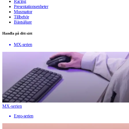
Racing
Presentationsenheter
Musmattor
Tillbehör
Bästsäljare
Handla på ditt sätt
MX-serien
MX-serien
Ergo-serien