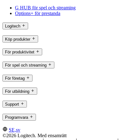
G HUB för spel och streaming
Options+ för prestanda
Logitech
Köp produkter
För produktivitet
För spel och streaming
För företag
För utbildning
Support
Programvara
SE,sv
©2026 Logitech. Med ensamrätt