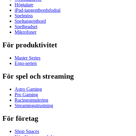
Högtalare
iPad-tangentbordsfodral
Spelmöss
Speltangentbord
Spelheadset
Mikrofoner
För produktivitet
Master Series
Ergo-serien
För spel och streaming
Astro Gaming
Pro Gaming
Racingsimulering
Streamingutrustning
För företag
Shop Spaces