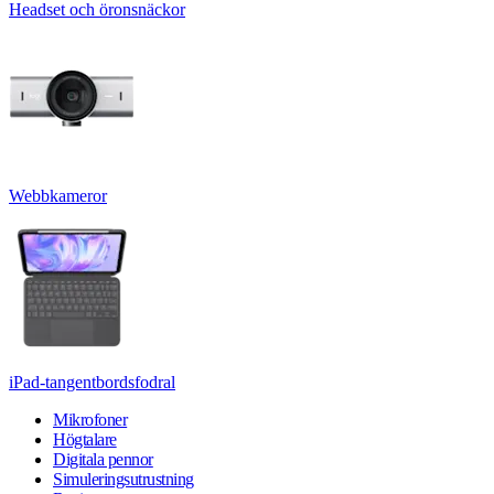
Headset och öronsnäckor
Webbkameror
iPad-tangentbordsfodral
Mikrofoner
Högtalare
Digitala pennor
Simuleringsutrustning