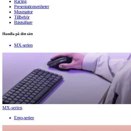
Racing
Presentationsenheter
Musmattor
Tillbehör
Bästsäljare
Handla på ditt sätt
MX-serien
MX-serien
Ergo-serien