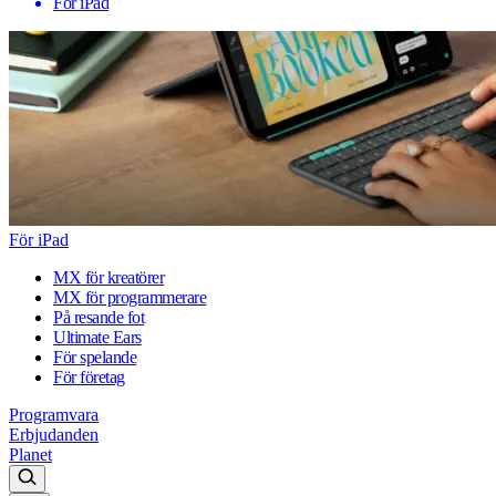
För iPad
För iPad
MX för kreatörer
MX för programmerare
På resande fot
Ultimate Ears
För spelande
För företag
Programvara
Erbjudanden
Planet