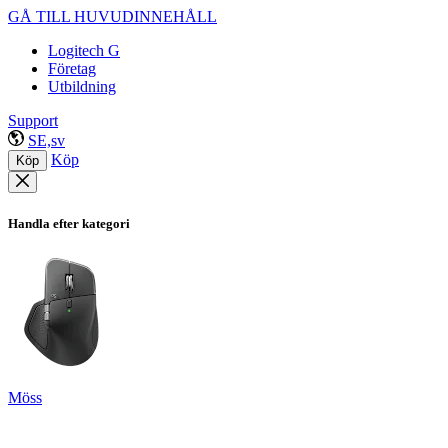
GÅ TILL HUVUDINNEHÅLL
Logitech G
Företag
Utbildning
Support
SE,sv
Köp
Köp
Handla efter kategori
Möss