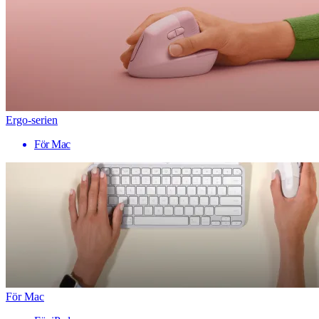
Ergo-serien
För Mac
För Mac