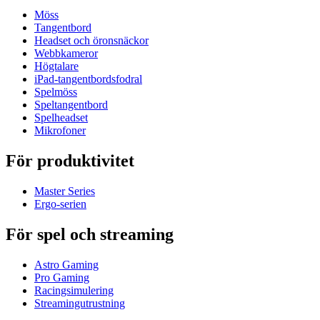
Möss
Tangentbord
Headset och öronsnäckor
Webbkameror
Högtalare
iPad-tangentbordsfodral
Spelmöss
Speltangentbord
Spelheadset
Mikrofoner
För produktivitet
Master Series
Ergo-serien
För spel och streaming
Astro Gaming
Pro Gaming
Racingsimulering
Streamingutrustning