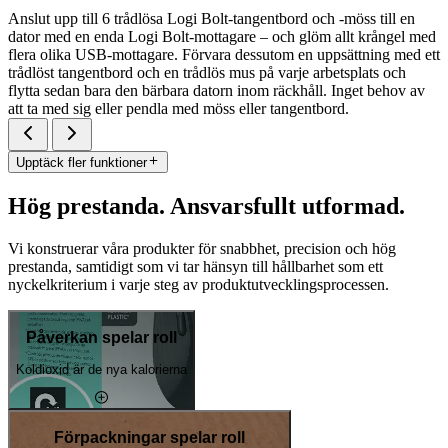
Anslut upp till 6 trådlösa Logi Bolt-tangentbord och -möss till en
dator med en enda Logi Bolt-mottagare – och glöm allt krångel med
flera olika USB-mottagare. Förvara dessutom en uppsättning med ett
trådlöst tangentbord och en trådlös mus på varje arbetsplats och
flytta sedan bara den bärbara datorn inom räckhåll. Inget behov av
att ta med sig eller pendla med möss eller tangentbord.
Upptäck fler funktioner
Hög prestanda. Ansvarsfullt utformad.
Vi konstruerar våra produkter för snabbhet, precision och hög
prestanda, samtidigt som vi tar hänsyn till hållbarhet som ett
nyckelkriterium i varje steg av produktutvecklingsprocessen.
Påverkan spelar roll
Koldioxid är de nya kalorierna
Förpackningar spelar roll