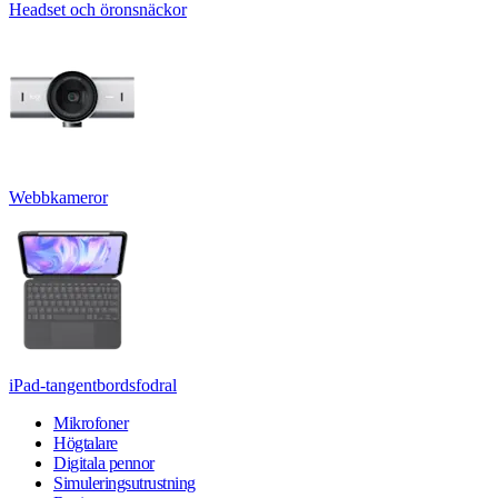
Headset och öronsnäckor
Webbkameror
iPad-tangentbordsfodral
Mikrofoner
Högtalare
Digitala pennor
Simuleringsutrustning