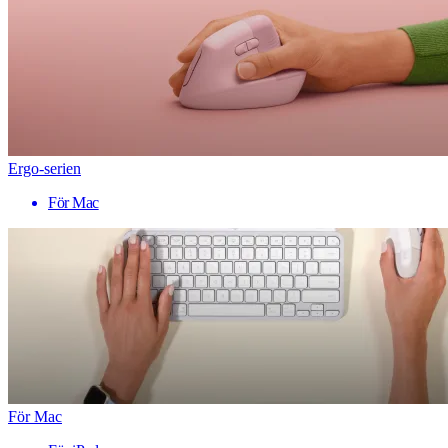
Ergo-serien
För Mac
För Mac