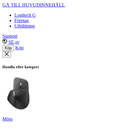
GÅ TILL HUVUDINNEHÅLL
Logitech G
Företag
Utbildning
Support
SE,sv
Köp
Köp
Handla efter kategori
Möss