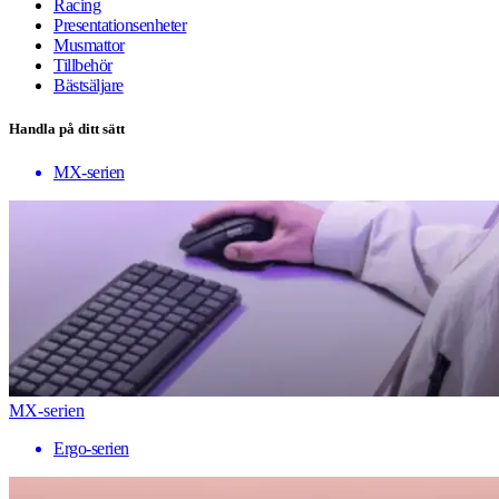
Racing
Presentationsenheter
Musmattor
Tillbehör
Bästsäljare
Handla på ditt sätt
MX-serien
MX-serien
Ergo-serien