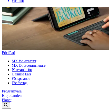
För iPad
För iPad
MX för kreatörer
MX för programmerare
På resande fot
Ultimate Ears
För spelande
För företag
Programvara
Erbjudanden
Planet