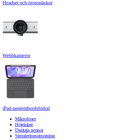
Headset och öronsnäckor
Webbkameror
iPad-tangentbordsfodral
Mikrofoner
Högtalare
Digitala pennor
Simuleringsutrustning