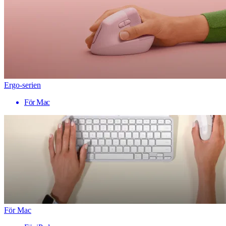
Ergo-serien
För Mac
För Mac