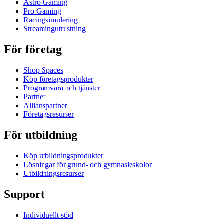
Astro Gaming
Pro Gaming
Racingsimulering
Streamingutrustning
För företag
Shop Spaces
Köp företagsprodukter
Programvara och tjänster
Partner
Allianspartner
Företagsresurser
För utbildning
Köp utbildningsprodukter
Lösningar för grund- och gymnasieskolor
Utbildningsresurser
Support
Individuellt stöd