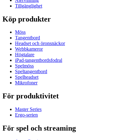
Återvinning
Tillgänglighet
Köp produkter
Möss
Tangentbord
Headset och öronsnäckor
Webbkameror
Högtalare
iPad-tangentbordsfodral
Spelmöss
Speltangentbord
Spelheadset
Mikrofoner
För produktivitet
Master Series
Ergo-serien
För spel och streaming