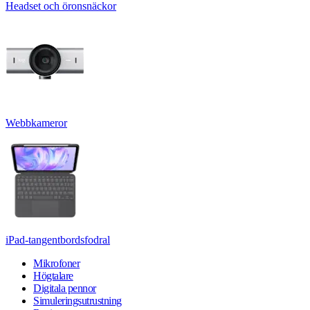
Headset och öronsnäckor
Webbkameror
iPad-tangentbordsfodral
Mikrofoner
Högtalare
Digitala pennor
Simuleringsutrustning