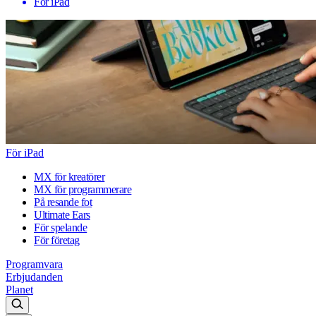
För iPad
För iPad
MX för kreatörer
MX för programmerare
På resande fot
Ultimate Ears
För spelande
För företag
Programvara
Erbjudanden
Planet