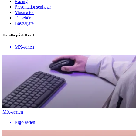
Racing
Presentationsenheter
Musmattor
Tillbehör
Bästsäljare
Handla på ditt sätt
MX-serien
MX-serien
Ergo-serien