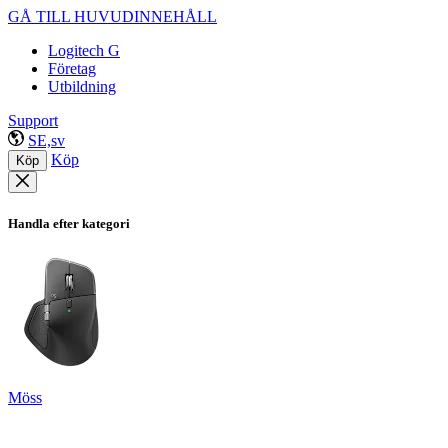
GÅ TILL HUVUDINNEHÅLL
Logitech G
Företag
Utbildning
Support
SE,sv
Köp
Köp
Handla efter kategori
Möss