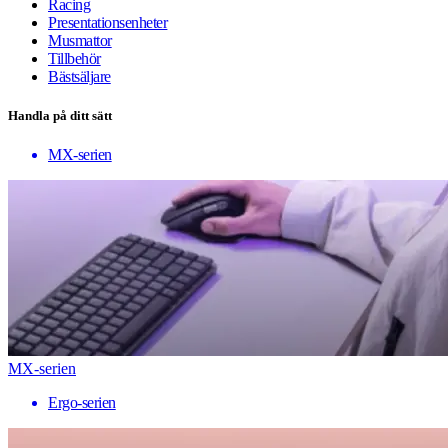
Racing
Presentationsenheter
Musmattor
Tillbehör
Bästsäljare
Handla på ditt sätt
MX-serien
MX-serien
Ergo-serien