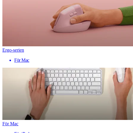
Ergo-serien
För Mac
För Mac