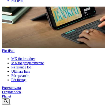
För iPad
För iPad
MX för kreatörer
MX för programmerare
På resande fot
Ultimate Ears
För spelande
För företag
Programvara
Erbjudanden
Planet