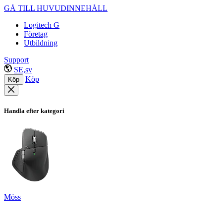
GÅ TILL HUVUDINNEHÅLL
Logitech G
Företag
Utbildning
Support
SE,sv
Köp
Köp
Handla efter kategori
Möss