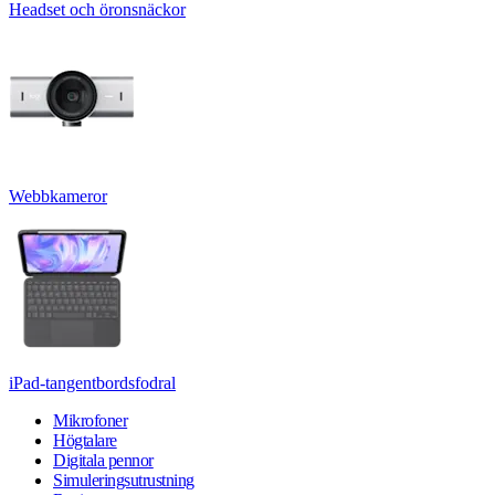
Headset och öronsnäckor
Webbkameror
iPad-tangentbordsfodral
Mikrofoner
Högtalare
Digitala pennor
Simuleringsutrustning