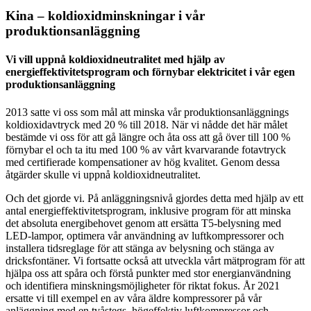
Kina – koldioxidminskningar i vår
produktionsanläggning
Vi vill uppnå koldioxidneutralitet med hjälp av
energieffektivitetsprogram och förnybar elektricitet i vår egen
produktionsanläggning
2013 satte vi oss som mål att minska vår produktionsanläggnings
koldioxidavtryck med 20 % till 2018. När vi nådde det här målet
bestämde vi oss för att gå längre och åta oss att gå över till 100 %
förnybar el och ta itu med 100 % av vårt kvarvarande fotavtryck
med certifierade kompensationer av hög kvalitet. Genom dessa
åtgärder skulle vi uppnå koldioxidneutralitet.
Och det gjorde vi. På anläggningsnivå gjordes detta med hjälp av ett
antal energieffektivitetsprogram, inklusive program för att minska
det absoluta energibehovet genom att ersätta T5-belysning med
LED-lampor, optimera vår användning av luftkompressorer och
installera tidsreglage för att stänga av belysning och stänga av
dricksfontäner. Vi fortsatte också att utveckla vårt mätprogram för att
hjälpa oss att spåra och förstå punkter med stor energianvändning
och identifiera minskningsmöjligheter för riktat fokus. År 2021
ersatte vi till exempel en av våra äldre kompressorer på vår
anläggning med en tvåstegs, högeffektiv luftkompressor och