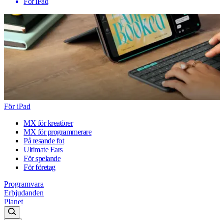
För iPad
För iPad
MX för kreatörer
MX för programmerare
På resande fot
Ultimate Ears
För spelande
För företag
Programvara
Erbjudanden
Planet