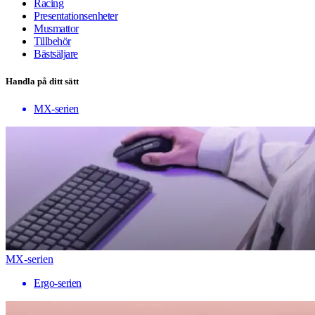
Racing
Presentationsenheter
Musmattor
Tillbehör
Bästsäljare
Handla på ditt sätt
MX-serien
MX-serien
Ergo-serien