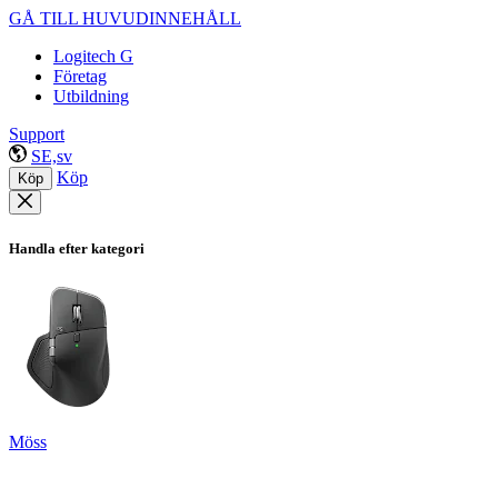
GÅ TILL HUVUDINNEHÅLL
Logitech G
Företag
Utbildning
Support
SE,sv
Köp
Köp
Handla efter kategori
Möss