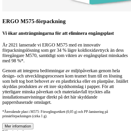
ERGO M575-förpackning
Vi ökar ansträngningarna för att eliminera engångsplast
År 2021 lanserade vi ERGO M575 med en innovativ
förpackningslösning som ger 34 % lägre koldioxidavtryck än dess
föregångare M570, samtidigt som vikten av engångsplast minskades
med 98 %*.
Genom att integrera bedömningar av miljöpåverkan genom hela
design- och utvecklingsprocessen kom teamet fram till en lösning
som helt tog bort behovet av en plastbricka eller en plastpåse. Istället
skyddas produkten av ett inre skyddsomslag i papper. För att
ytterligare minska påverkan och materialavfall trycktes alla
installationsanvisningar direkt på det här skyddande
pappersbaserade omslaget.
*Återstående plast i M575: Förseglingsetikett (0,05 g) och PP-laminering på
primärförpackningen (cirka 1 g).
Mer information