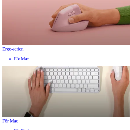
Ergo-serien
För Mac
För Mac