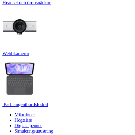
Headset och öronsnäckor
Webbkameror
iPad-tangentbordsfodral
Mikrofoner
Högtalare
Digitala pennor
Simuleringsutrustning