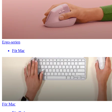
Ergo-serien
För Mac
För Mac