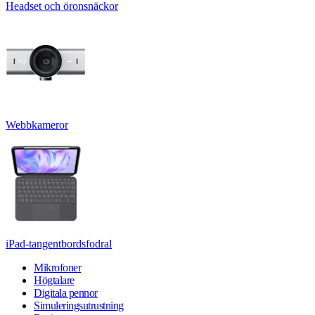
Headset och öronsnäckor
Webbkameror
iPad-tangentbordsfodral
Mikrofoner
Högtalare
Digitala pennor
Simuleringsutrustning