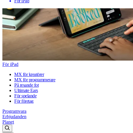
För iPad
För iPad
MX för kreatörer
MX för programmerare
På resande fot
Ultimate Ears
För spelande
För företag
Programvara
Erbjudanden
Planet