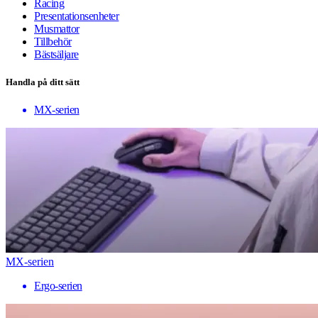
Racing
Presentationsenheter
Musmattor
Tillbehör
Bästsäljare
Handla på ditt sätt
MX-serien
MX-serien
Ergo-serien