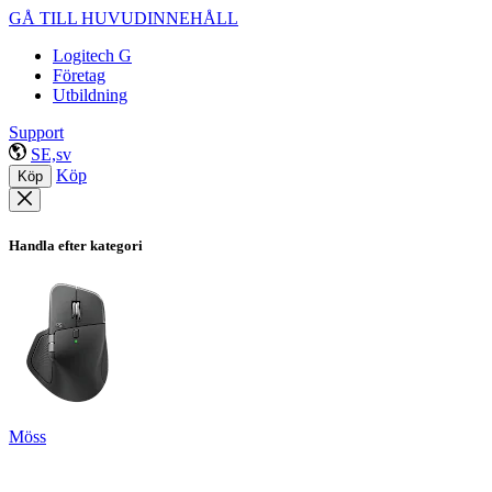
GÅ TILL HUVUDINNEHÅLL
Logitech G
Företag
Utbildning
Support
SE,sv
Köp
Köp
Handla efter kategori
Möss