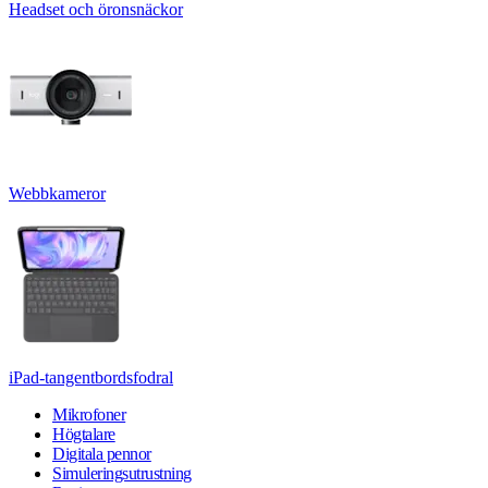
Headset och öronsnäckor
Webbkameror
iPad-tangentbordsfodral
Mikrofoner
Högtalare
Digitala pennor
Simuleringsutrustning