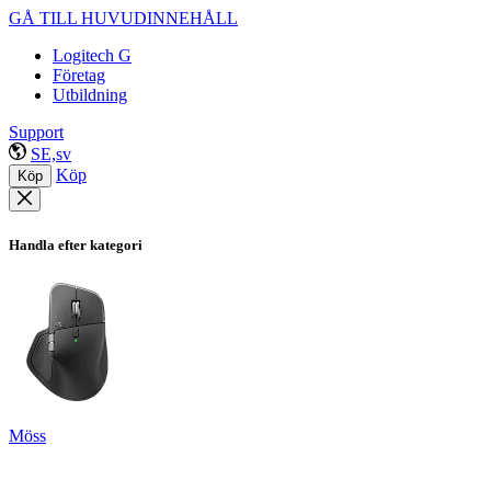
GÅ TILL HUVUDINNEHÅLL
Logitech G
Företag
Utbildning
Support
SE,sv
Köp
Köp
Handla efter kategori
Möss