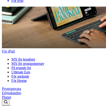
För iPad
För iPad
MX för kreatörer
MX för programmerare
På resande fot
Ultimate Ears
För spelande
För företag
Programvara
Erbjudanden
Planet