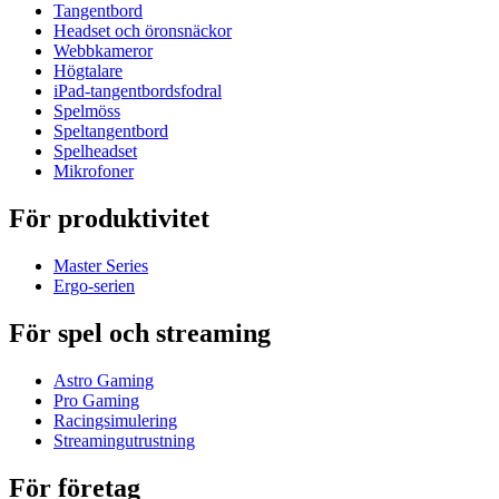
Tangentbord
Headset och öronsnäckor
Webbkameror
Högtalare
iPad-tangentbordsfodral
Spelmöss
Speltangentbord
Spelheadset
Mikrofoner
För produktivitet
Master Series
Ergo-serien
För spel och streaming
Astro Gaming
Pro Gaming
Racingsimulering
Streamingutrustning
För företag