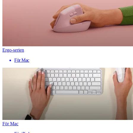
Ergo-serien
För Mac
För Mac