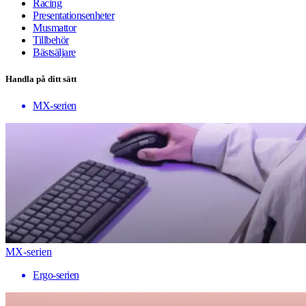
Racing
Presentationsenheter
Musmattor
Tillbehör
Bästsäljare
Handla på ditt sätt
MX-serien
MX-serien
Ergo-serien