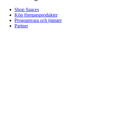
Shop Spaces
Köp företagsprodukter
Programvara och tjänster
Partner
Allianspartner
Företagsresurser
För utbildning
Köp utbildningsprodukter
Lösningar för grund- och gymnasieskolor
Utbildningsresurser
Support
Individuellt stöd
Stöd för spel
Stöd för företag och utbildning
Kontakta oss
Reservdelar
Spåra din beställning
Returer och avbokningar