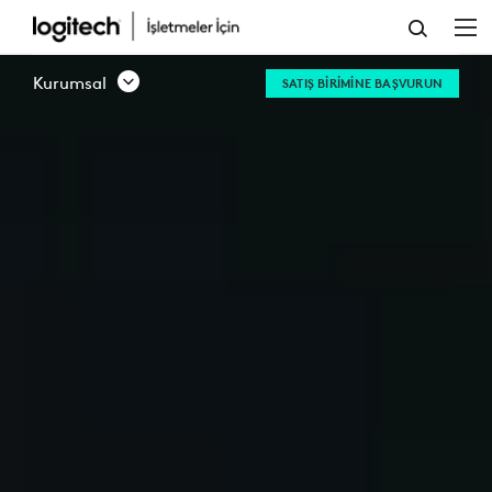
KIŞISEL
ÇALIŞMA
Kurumsal
SATIŞ BIRIMINE BAŞVURUN
ALANI
ÇÖZÜMLERI