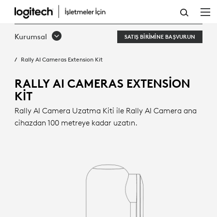
RALLY
AI
Kurumsal
SATIŞ BIRIMINE BAŞVURUN
CAMERAS
Rally AI Cameras Extension Kit
EXTENSION
KIT
RALLY AI CAMERAS EXTENSION
KIT
Rally AI Camera Uzatma Kiti ile Rally AI Camera ana
cihazdan 100 metreye kadar uzatın.