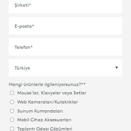
Şirketi
*
E-posta
*
Telefon
*
Hangi ürünlerle ilgileniyorsunuz?*
*
Country
*
Mouse'lar, Klavyeler veya Setler
Web Kameraları/Kulaklıklar
Sunum Kumandaları
Mobil Cihaz Aksesuarları
Toplantı Odası Çözümleri