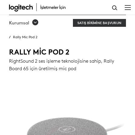
RALLY
MIC
Kurumsal
SATIŞ BIRIMINE BAŞVURUN
POD
Rally Mic Pod 2
2
RALLY MIC POD 2
RightSound 2 ses işleme teknolojisine sahip, Rally
Board 65 için üretilmiş mic pod