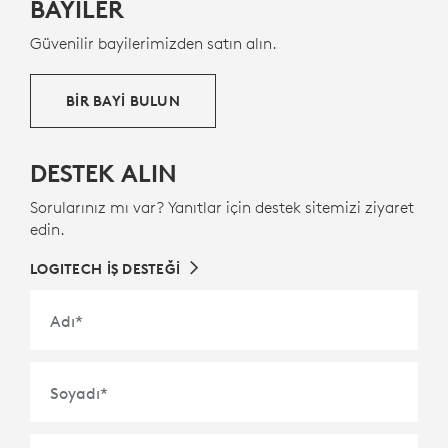
BAYİLER
ayak izimizi azaltmaya yardımcı olmak amacıyla en
az %58 oranında tüketici sonrası geri dönüştürülen
Güvenilir bayilerimizden satın alın.
plastik içerir.
GERİ DÖNÜŞTÜRÜLMÜŞ PLASTİK HAKKINDA
BİR BAYİ BULUN
DESTEK ALIN
Sorularınız mı var? Yanıtlar için destek sitemizi ziyaret
edin.
LOGITECH İŞ DESTEĞİ
Adı
*
Soyadı
*