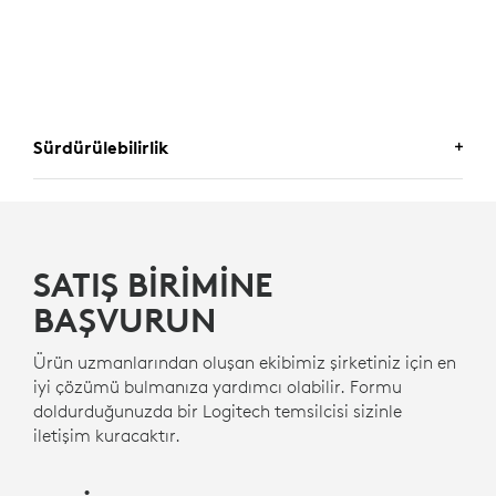
Sürdürülebilirlik
KENDINIZI IYI HISSETTIRECEK BIR
SEÇIM
SATIŞ BIRIMINE
Logitech, daha sürdürülebilir bir dünya yaratmayı
amaçlamaktadır. Çevresel ayak izimizi en aza
BAŞVURUN
indirmek ve sosyal değişim hızımızı artırmak için etkin
bir şekilde çalışıyoruz.
Ürün uzmanlarından oluşan ekibimiz şirketiniz için en
iyi çözümü bulmanıza yardımcı olabilir. Formu
doldurduğunuzda bir Logitech temsilcisi sizinle
NEXT LIFE PLASTICS ILE ÜRETILDI
iletişim kuracaktır.
Rally Mic Pod 2'deki plastik parçalar, eski tüketici
elektroniği atıklarına ikinci bir hayat vermek ve karbon