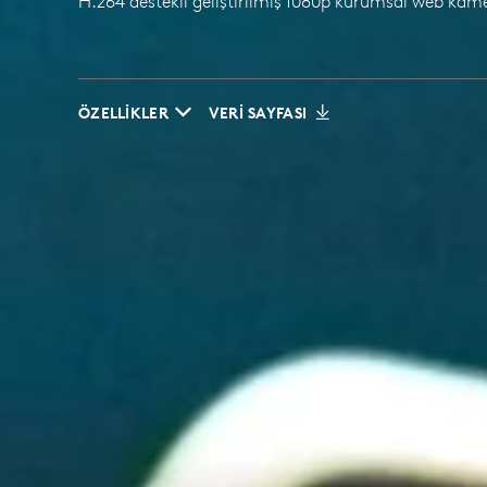
H.264 destekli geliştirilmiş 1080p kurumsal web kam
ÖZELLIKLER
VERI SAYFASI