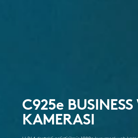
C925
e
BUSINESS
KAMERASI